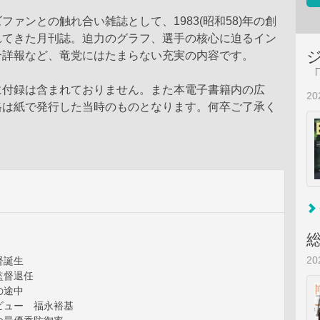
ファンとの触れ合い雑誌として、1983(昭和58)年の創
れてきた月刊誌。迫力のグラフ、選手の核心に迫るイン
合詳報など、竜党にはたまらない充実の内容です。
に付録は含まれておりません。また本電子書籍内の広
2
格は紙で発行した当時のものとなります。何卒ご了承く
2
督誕生
監督退任
の途中
ビュー 福永裕基