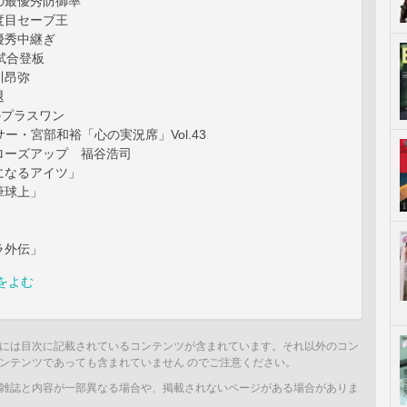
の最優秀防御率
度目セーブ王
優秀中継ぎ
試合登板
川昂弥
退
のプラスワン
サー・宮部和裕「心の実況席」Vol.43
ローズアップ 福谷浩司
になるアイツ」
筆球上」
ラ外伝」
をよむ
には目次に記載されているコンテンツが含まれています。それ以外のコン
ンテンツであっても含まれていません のでご注意ください。
雑誌と内容が一部異なる場合や、掲載されないページがある場合がありま