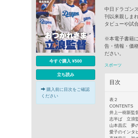
中日ドラゴンズ
刊以来親しま
タビューや試
※本電子書籍
告・情報・価
ださい。
今すぐ購入 ¥500
スポーツ
立ち読み
目次
購入前に目次をご確認
ください
表２
CONTENTS
井上一樹新監
志半ば 立浪
山本昌広 夢
愛子のインタ