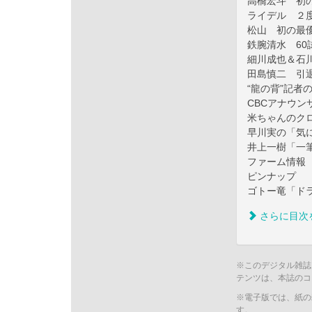
高橋宏斗 初
ライデル ２
松山 初の最
鉄腕清水 60
細川成也＆石
田島慎二 引
“龍の背”記者
CBCアナウン
米ちゃんのク
早川実の「気
井上一樹「一
ファーム情報
ピンナップ
ゴトー竜「ド
さらに目次
※このデジタル雑誌
テンツは、本誌のコ
※電子版では、紙の
す。