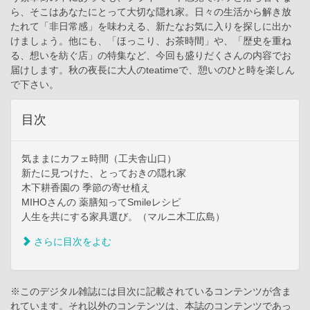
ら、そこはあなたにとって大切な隠れ家。日々の生活から解き放
たれて「非日常感」を味わえる、新たなお気に入りを探しに出か
けましょう。他にも、「ほっこり、お茶時間」や、「歴史を重ね
る、想いを紡ぐ店」の特集など、今回も盛りだくさんの内容でお
届けします。秋の夜長に大人のteatimeで、憩いのひと時を楽しん
で下さい。
目次
気ままにカフェ時間（工夫舎山口）
新たに見つけた、とっておきの隠れ家
木下耕香園の 季節の寄せ植え
MIHOさんの 薬膳知ってSmileレシピ
人生を共にする家具選び。（マルニ木工広島）
さらに目次をよむ
※このデジタル雑誌には目次に記載されているコンテンツが含ま
れています。それ以外のコンテンツは、本誌のコンテンツであっ