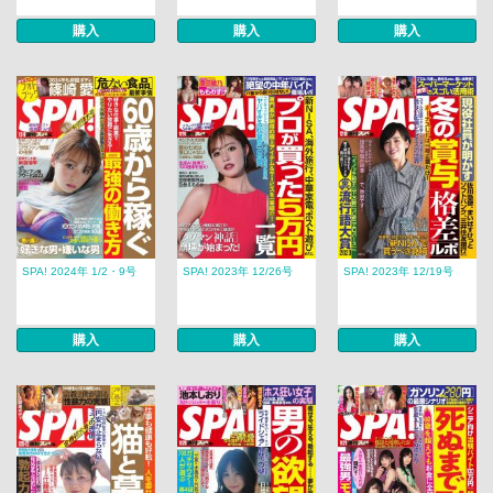
購入
購入
購入
SPA! 2024年 1/2・9号
SPA! 2023年 12/26号
SPA! 2023年 12/19号
購入
購入
購入