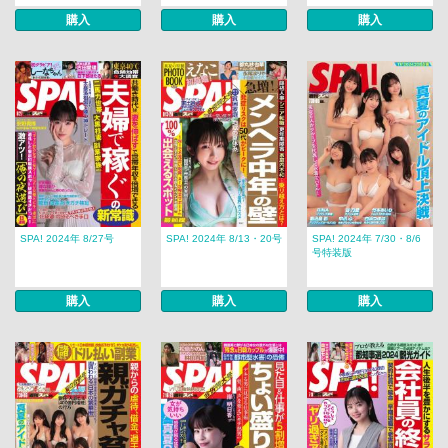
購入
購入
購入
SPA! 2024年 8/27号
SPA! 2024年 8/13・20号
SPA! 2024年 7/30・8/6
号特装版
購入
購入
購入