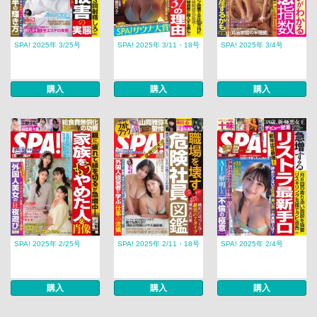
SPA! 2025年 3/25号
SPA! 2025年 3/11・18号
SPA! 2025年 3/4号
購入
購入
購入
SPA! 2025年 2/25号
SPA! 2025年 2/11・18号
SPA! 2025年 2/4号
購入
購入
購入