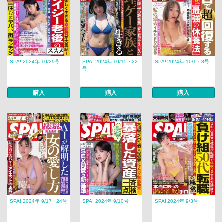
SPA! 2024年 10/29号
SPA! 2024年 10/15・22
SPA! 2024年 10/1・8号
号
購入
購入
購入
SPA! 2024年 9/17・24号
SPA! 2024年 9/10号
SPA! 2024年 9/3号