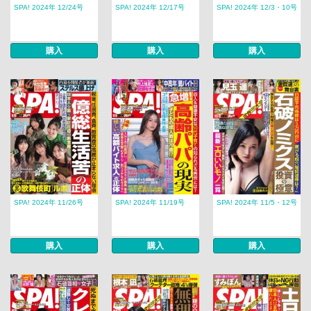
SPA! 2024年 12/24号
SPA! 2024年 12/17号
SPA! 2024年 12/3・10号
購入
購入
購入
SPA! 2024年 11/26号
SPA! 2024年 11/19号
SPA! 2024年 11/5・12号
購入
購入
購入