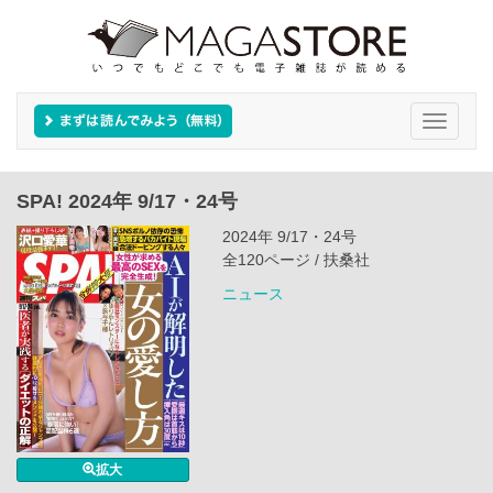
Toggle
navigati
SPA! 2024年 9/17・24号
2024年 9/17・24号
全120ページ / 扶桑社
ニュース
拡大