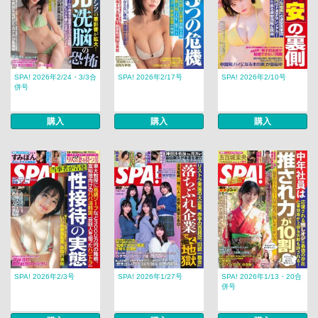
SPA! 2026年2/24・3/3合
SPA! 2026年2/17号
SPA! 2026年2/10号
併号
購入
購入
購入
SPA! 2026年2/3号
SPA! 2026年1/27号
SPA! 2026年1/13・20合
併号