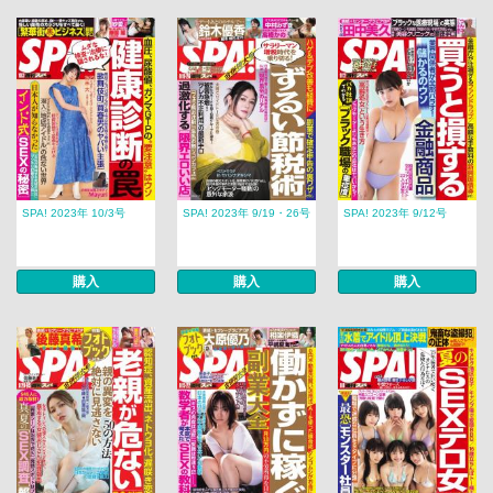
SPA! 2023年 10/3号
SPA! 2023年 9/19・26号
SPA! 2023年 9/12号
購入
購入
購入