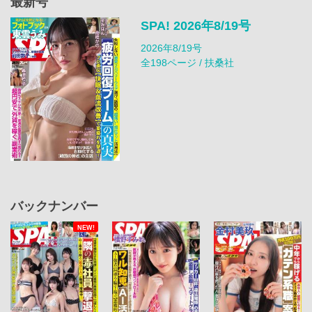
最新号
SPA! 2026年8/19号
2026年8/19号
全198ページ / 扶桑社
バックナンバー
NEW!