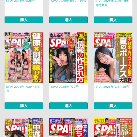
SPA! 2025年 8/26号
SPA! 2025年 8/12・19号
SPA! 2025年 7/29・8/5
号特装版
購入
購入
購入
SPA! 2025年 7/29・8/5
SPA! 2025年7/22号
SPA! 2025年 7/8・15号
号
購入
購入
購入