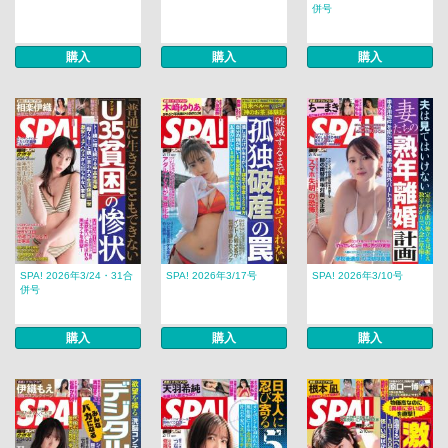
併号
購入
購入
購入
SPA! 2026年3/24・31合
SPA! 2026年3/17号
SPA! 2026年3/10号
併号
購入
購入
購入