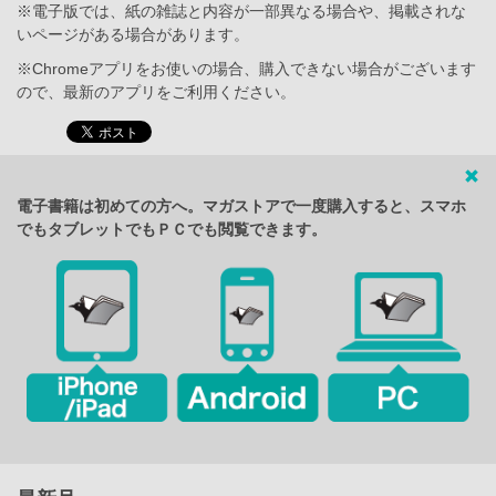
※電子版では、紙の雑誌と内容が一部異なる場合や、掲載されな
いページがある場合があります。
※Chromeアプリをお使いの場合、購入できない場合がございます
ので、最新のアプリをご利用ください。
電子書籍は初めての方へ。マガストアで一度購入すると、スマホ
でもタブレットでもＰＣでも閲覧できます。