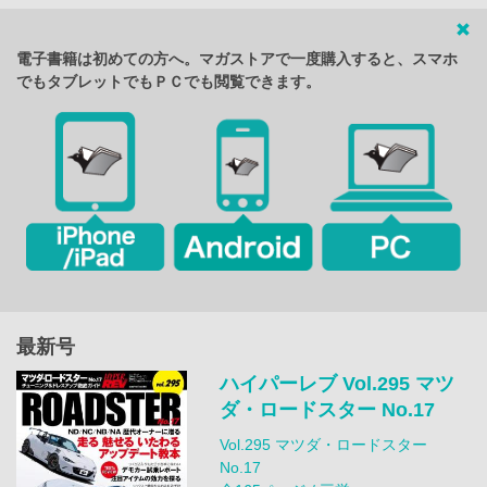
電子書籍は初めての方へ。マガストアで一度購入すると、スマホ
でもタブレットでもＰＣでも閲覧できます。
最新号
ハイパーレブ Vol.295 マツ
ダ・ロードスター No.17
Vol.295 マツダ・ロードスター
No.17