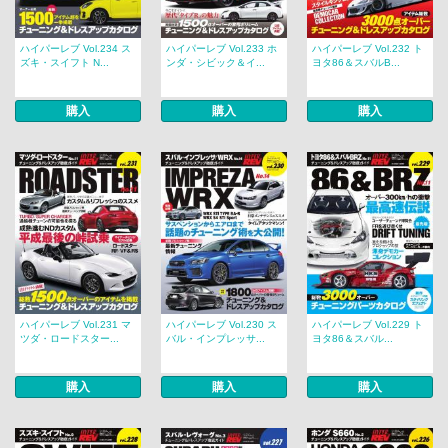
ハイパーレブ Vol.234 ス
ハイパーレブ Vol.233 ホ
ハイパーレブ Vol.232 ト
ズキ・スイフト N...
ンダ・シビック＆イ...
ヨタ86＆スバルB...
購入
購入
購入
ハイパーレブ Vol.231 マ
ハイパーレブ Vol.230 ス
ハイパーレブ Vol.229 ト
ツダ・ロードスター...
バル・インプレッサ...
ヨタ86＆スバル...
購入
購入
購入