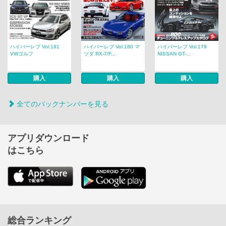
ハイパーレブ Vol.181
ハイパーレブ Vol.180 マ
ハイパーレブ Vol.179
VWゴルフ
ツダ RX-7/F...
NISSAN GT-...
購入
購入
購入
全てのバックナンバーを見る
アプリダウンロード
はこちら
総合ランキング