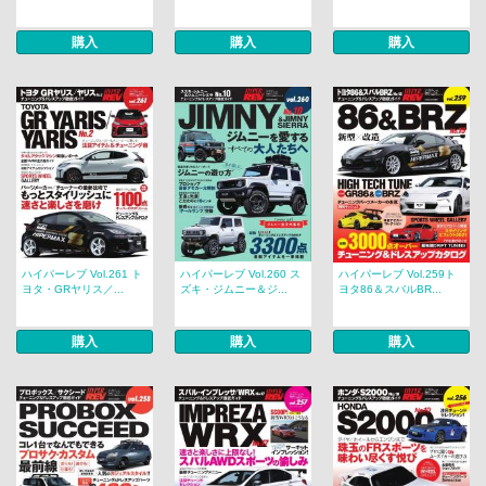
購入
購入
購入
ハイパーレブ Vol.261 ト
ハイパーレブ Vol.260 ス
ハイパーレブ Vol.259ト
ヨタ・GRヤリス／...
ズキ・ジムニー＆ジ...
ヨタ86＆スバルBR...
購入
購入
購入