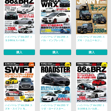
ハイパーレブ Vol.267 ト
ハイパーレブ Vol.266 ス
ハイパーレブ Vol.265 ス
ヨタ86＆スバルB...
バル・インプレッサ...
ズキ・ジムニー＆ジ...
購入
購入
購入
ハイパーレブ Vol.264 ス
ハイパーレブ Vol.263 マ
ハイパーレブ Vol.262 ト
ズキ・スイフト N...
ツダ・ロードスター...
ヨタ86＆スバルB...