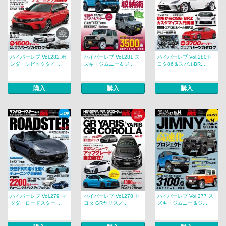
ハイパーレブ Vol.282 ホ
ハイパーレブ Vol.281 ス
ハイパーレブ Vol.280ト
ンダ・シビックタイ...
ズキ・ジムニー＆ジ...
ヨタ86＆スバルBR...
購入
購入
購入
ハイパーレブ Vol.279 マ
ハイパーレブ Vol.278 ト
ハイパーレブ Vol.277 ス
ツダ・ロードスター...
ヨタ GRヤリス／...
ズキ・ジムニー＆ジ...