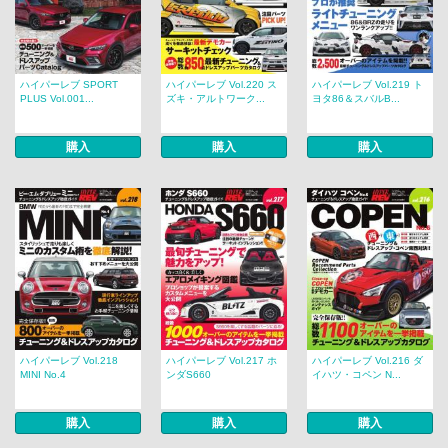
ハイパーレブ SPORT
ハイパーレブ Vol.220 ス
ハイパーレブ Vol.219 ト
PLUS Vol.001...
ズキ・アルトワーク...
ヨタ86＆スバルB...
購入
購入
購入
ハイパーレブ Vol.218
ハイパーレブ Vol.217 ホ
ハイパーレブ Vol.216 ダ
MINI No.4
ンダS660
イハツ・コペン N...
購入
購入
購入