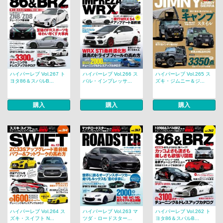
ハイパーレブ Vol.267 ト
ハイパーレブ Vol.266 ス
ハイパーレブ Vol.265 ス
ヨタ86＆スバルB...
バル・インプレッサ...
ズキ・ジムニー＆ジ...
購入
購入
購入
ハイパーレブ Vol.264 ス
ハイパーレブ Vol.263 マ
ハイパーレブ Vol.262 ト
ズキ・スイフト N...
ツダ・ロードスター...
ヨタ86＆スバルB...