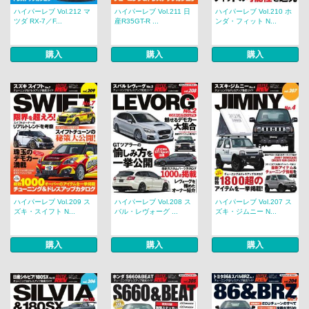
ハイパーレブ Vol.212 マ
ハイパーレブ Vol.211 日
ハイパーレブ Vol.210 ホ
ツダ RX-7／F...
産R35GT-R ...
ンダ・フィット N...
購入
購入
購入
ハイパーレブ Vol.209 ス
ハイパーレブ Vol.208 ス
ハイパーレブ Vol.207 ス
ズキ・スイフト N...
バル・レヴォーグ ...
ズキ・ジムニー N...
購入
購入
購入