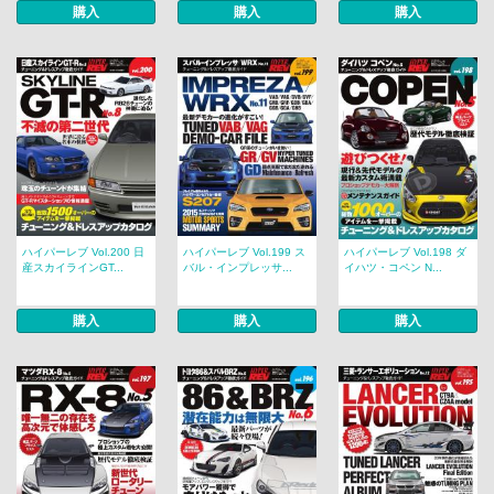
購入
購入
購入
ハイパーレブ Vol.200 日
ハイパーレブ Vol.199 ス
ハイパーレブ Vol.198 ダ
産スカイラインGT...
バル・インプレッサ...
イハツ・コペン N...
購入
購入
購入