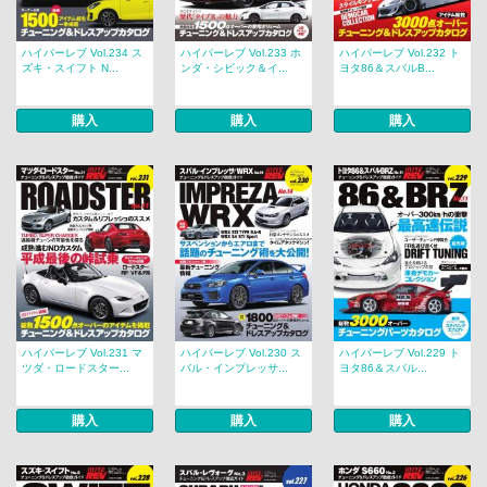
ハイパーレブ Vol.234 ス
ハイパーレブ Vol.233 ホ
ハイパーレブ Vol.232 ト
ズキ・スイフト N...
ンダ・シビック＆イ...
ヨタ86＆スバルB...
購入
購入
購入
ハイパーレブ Vol.231 マ
ハイパーレブ Vol.230 ス
ハイパーレブ Vol.229 ト
ツダ・ロードスター...
バル・インプレッサ...
ヨタ86＆スバル...
購入
購入
購入