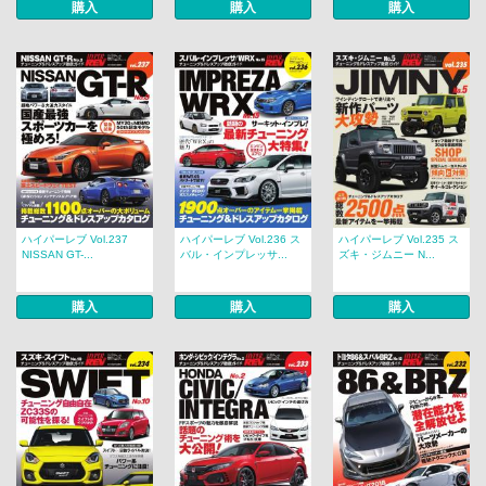
購入
購入
購入
ハイパーレブ Vol.237
ハイパーレブ Vol.236 ス
ハイパーレブ Vol.235 ス
NISSAN GT-...
バル・インプレッサ...
ズキ・ジムニー N...
購入
購入
購入