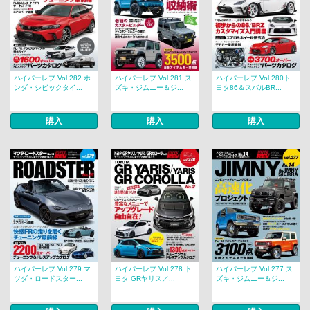
ハイパーレブ Vol.282 ホ
ハイパーレブ Vol.281 ス
ハイパーレブ Vol.280ト
ンダ・シビックタイ...
ズキ・ジムニー＆ジ...
ヨタ86＆スバルBR...
購入
購入
購入
ハイパーレブ Vol.279 マ
ハイパーレブ Vol.278 ト
ハイパーレブ Vol.277 ス
ツダ・ロードスター...
ヨタ GRヤリス／...
ズキ・ジムニー＆ジ...