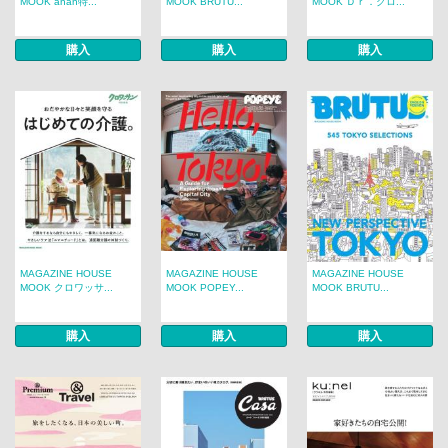
MOOK anan特...
MOOK BRUTU...
MOOK Ｄｒ．クロ...
購入
購入
購入
MAGAZINE HOUSE
MAGAZINE HOUSE
MAGAZINE HOUSE
MOOK クロワッサ...
MOOK POPEY...
MOOK BRUTU...
購入
購入
購入