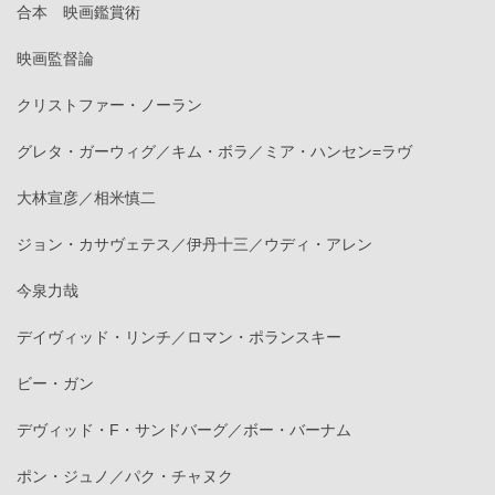
合本 映画鑑賞術
映画監督論
クリストファー・ノーラン
グレタ・ガーウィグ／キム・ボラ／ミア・ハンセン=ラヴ
大林宣彦／相米慎二
ジョン・カサヴェテス／伊丹十三／ウディ・アレン
今泉力哉
デイヴィッド・リンチ／ロマン・ポランスキー
ビー・ガン
デヴィッド・F・サンドバーグ／ボー・バーナム
ポン・ジュノ／パク・チャヌク