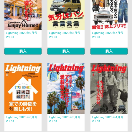
Lightning 2020年9月号
Lightning 2020年8月号
Lightning 2020年7月号
Vol.31...
Vol.31...
Vol.31...
購入
購入
購入
Lightning 2020年6月号
Lightning 2020年5月号
Lightning 2020年4月号
Vol.31...
Vol.31...
Vol.31...