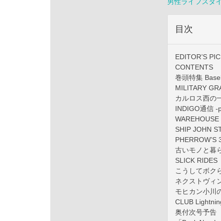
男性ライフスタ
目次
EDITOR’S PI
CONTENTS
巻頭特集 Basebal
MILITARY GR
カルロス西の
INDIGO通信 -pu
WAREHOUSE 
SHIP JOHN S
PHERROW’S 35
古いモノと暮
SLICK RIDES
こうしてボク
ネクストヴィ
モヒカン小川
CLUB Lightn
奥付次号予告