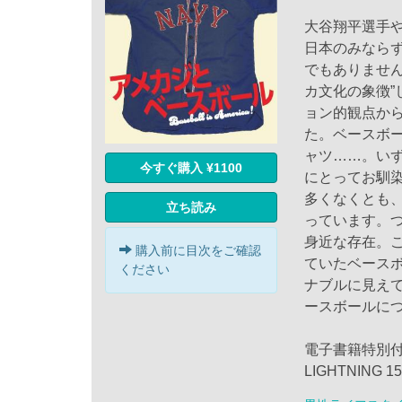
大谷翔平選手や
日本のみなら
でもありませ
カ文化の象徴
ョン的観点か
た。ベースボ
ャツ……。い
今すぐ購入 ¥1100
にとってお馴
多くなくとも
立ち読み
っています。
身近な存在。
購入前に目次をご確認
ていたベース
ください
ナブルに見え
ースボールに
電子書籍特別付録：
LIGHTNING 1