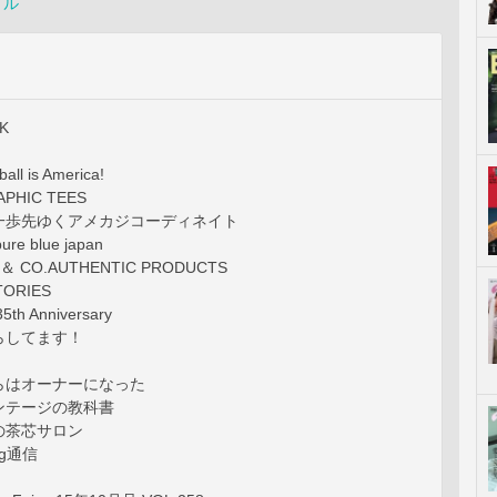
イル
CK
l is America!
APHIC TEES
一歩先ゆくアメカジコーディネイト
re blue japan
＆ CO.AUTHENTIC PRODUCTS
TORIES
th Anniversary
らしてます！
らはオーナーになった
ンテージの教科書
の茶芯サロン
ing通信