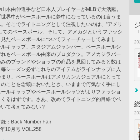
山本由伸選手など日本人プレイヤーがMLBで大活躍。
ず世界中がベースボールに夢中になっているのは言うま
ん。そこでライトニングとして注視したいのは、“アメリ
”してのベースボール。そして、アメカジというファッシ
ら見たベースボールについてフィーチャーしてみまし
2
ールキャップ、スタジアムジャンパー、ベースボールシ
ずれもベースボール由来のプロダクツ。アメカジラバー
染みのブランドやショップの商品を見回してみると数は
、毎シーズン必ずこれらのアイテムがラインナップに入
つまり、ベースボールはアメリカンカジュアルにとって
このことを念頭においたとき、いままで何気なく手にし
ボールキャップやベースボールシャツがよりファッショ
てくるはずです。さあ、改めてライトニング的目線でベ
ついて考えてみない？
2
Back Number Fair
5年10月号 VOL.258