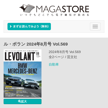
Toggle
navigati
ル・ボラン 2024年8月号 Vol.569
2024年8月号 Vol.569
全2ページ / 芸文社
自動車
拡大