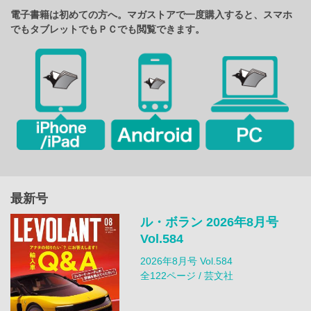
電子書籍は初めての方へ。マガストアで一度購入すると、スマホ
でもタブレットでもＰＣでも閲覧できます。
最新号
ル・ボラン 2026年8月号
Vol.584
2026年8月号 Vol.584
全122ページ / 芸文社