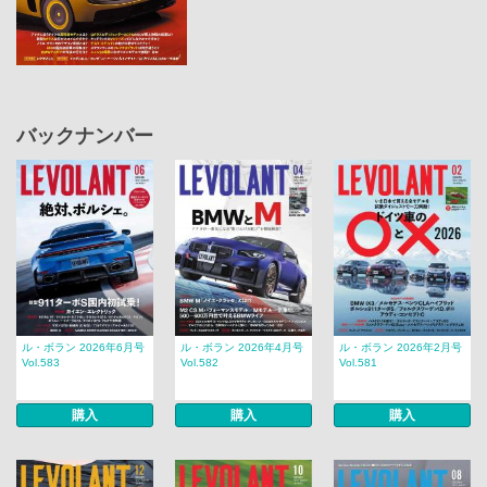
バックナンバー
ル・ボラン 2026年6月号
ル・ボラン 2026年4月号
ル・ボラン 2026年2月号
Vol.583
Vol.582
Vol.581
購入
購入
購入