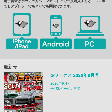
電子書籍は初めての方へ。マガストアで一度購入すると、スマホ
でもタブレットでもＰＣでも閲覧できます。
最新号
Gワークス 2026年9月号
2026年9月号
全158ページ / 三栄