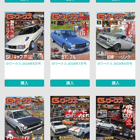
Gワークス 2019年8月号
Gワークス 2019年7月号
Gワークス 2019年6月号
購入
購入
購入