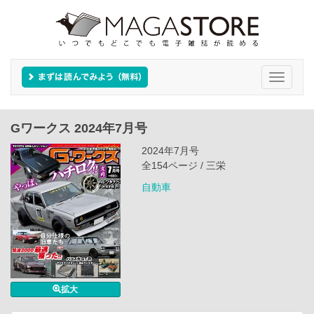
Toggle
navigati
Gワークス 2024年7月号
2024年7月号
全154ページ / 三栄
自動車
拡大