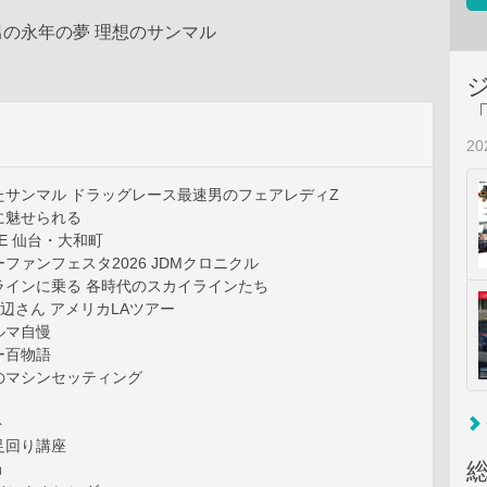
の永年の夢 理想のサンマル
2
たサンマル ドラッグレース最速男のフェアレディZ
に魅せられる
ATE 仙台・大和町
ファンフェスタ2026 JDMクロニクル
ラインに乗る 各時代のスカイラインたち
渡辺さん アメリカLAツアー
ルマ自慢
ー百物語
のマシンセッティング
ト
足回り講座
局