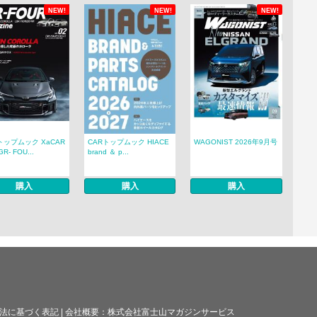
NEW!
NEW!
NEW!
トップムック XaCAR
CARトップムック HIACE
WAGONIST 2026年9月号
R- FOU...
brand ＆ p...
購入
購入
購入
法に基づく表記
|
会社概要：
株式会社富士山マガジンサービス