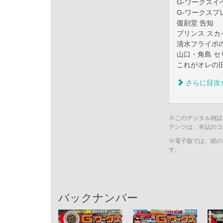
G-ワークスイ
G-ワークスプ
復刻堂 告知
プリンス ス
清水フライボ
山口・角島 セ
これがオレの
さらに目次
※このデジタル雑誌
テンツは、本誌のコ
※電子版では、紙の
す。
バックナンバー