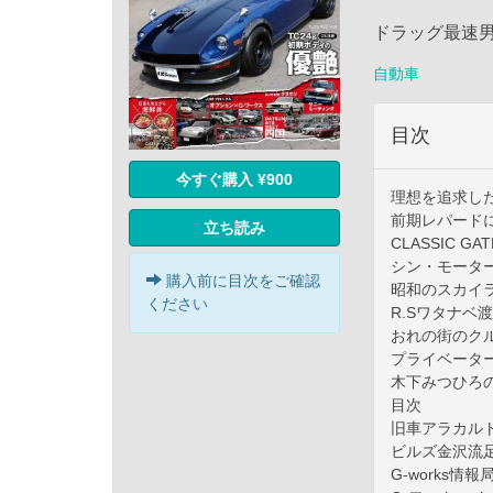
ドラッグ最速男
自動車
目次
今すぐ購入 ¥900
理想を追求し
前期レパード
立ち読み
CLASSIC G
シン・モーター
購入前に目次をご確認
昭和のスカイ
ください
R.Sワタナベ
おれの街のク
プライベータ
木下みつひろ
目次
旧車アラカル
ビルズ金沢流
G-works情報