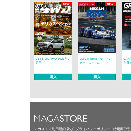
NEW!
NEW!
LET’S GO 4WD 2026年9
LM Car Spirit（ル・マン
CAR
月号
カー・スピリ...
別冊 G
購入
購入
マガストア利用規約
及び
プライバシーポリシー
|
特定商取引