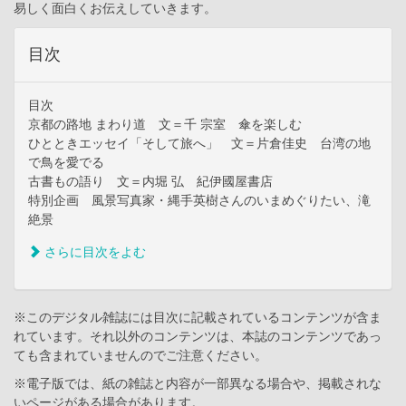
易しく面白くお伝えしていきます。
目次
目次
京都の路地 まわり道 文＝千 宗室 傘を楽しむ
ひとときエッセイ「そして旅へ」 文＝片倉佳史 台湾の地
で鳥を愛でる
古書もの語り 文＝内堀 弘 紀伊國屋書店
特別企画 風景写真家・縄手英樹さんのいまめぐりたい、滝
絶景
さらに目次をよむ
※このデジタル雑誌には目次に記載されているコンテンツが含ま
れています。それ以外のコンテンツは、本誌のコンテンツであっ
ても含まれていませんのでご注意ください。
※電子版では、紙の雑誌と内容が一部異なる場合や、掲載されな
いページがある場合があります。