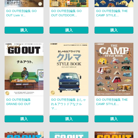
GO OUT特別編集 GO
GO OUT特別編集 GO
GO OUT特別編集 THE
OUT Livin V...
OUT OUTDOOR...
CAMP STYLE...
購入
購入
購入
GO OUT特別編集
GO OUT特別編集 おしゃ
GO OUT特別編集 THE
GRAND GO OUT
れ＆アウトドアなクル
CAMP STYLE...
マ...
購入
購入
購入