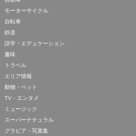
モーターサイクル
自転車
鉄道
語学・エデュケーション
趣味
トラベル
エリア情報
動物・ペット
TV・エンタメ
ミュージック
スーパーナチュラル
グラビア・写真集