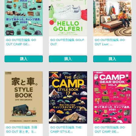
GO OUT特別編集 GO
GO OUT特別編集 GOLF
GO OUT特別編集 GO
OUT CAMP GE...
OUT
OUT Livin‘ ...
購入
購入
購入
GO OUT特別編集 別冊
GO OUT特別編集 THE
GO OUT特別編集 GO
GO OUT 家と車。S...
CAMP STYLE...
OUT CAMP GE...