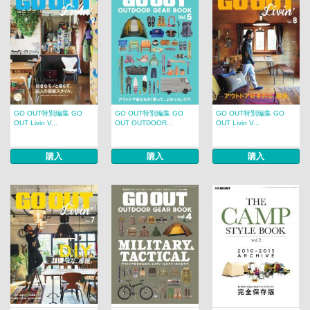
GO OUT特別編集 GO
GO OUT特別編集 GO
GO OUT特別編集 GO
OUT Livin V...
OUT OUTDOOR...
OUT Livin V...
購入
購入
購入