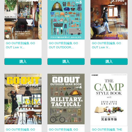
GO OUT特別編集 GO
GO OUT特別編集 GO
GO OUT特別編集 GO
OUT Livin V...
OUT OUTDOOR...
OUT Livin V...
購入
購入
購入
GO OUT特別編集 GO
GO OUT特別編集 GO
GO OUT特別編集 THE