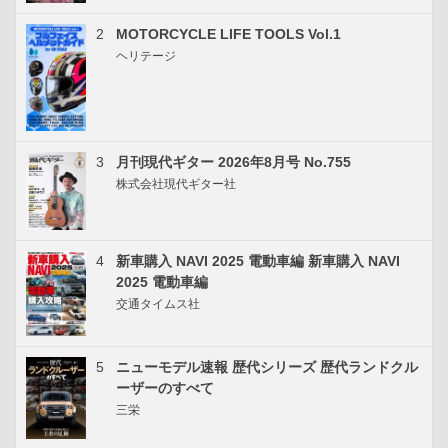
2
MOTORCYCLE LIFE TOOLS Vol.1
ヘリテージ
3
月刊現代ギター 2026年8月号 No.755
株式会社現代ギター社
4
新車購入 NAVI 2025 電動車編 新車購入 NAVI
2025 電動車編
交通タイムス社
5
ニューモデル速報 歴代シリーズ 歴代ランドクル
ーザーのすべて
三栄