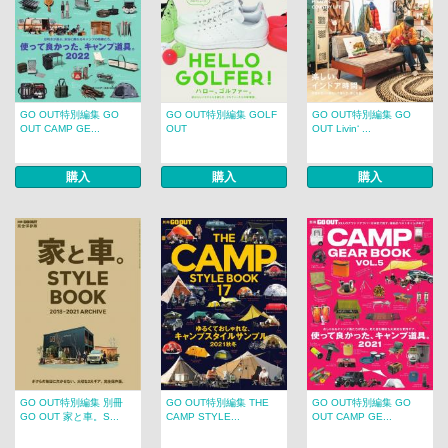
GO OUT特別編集 GO
GO OUT特別編集 GOLF
GO OUT特別編集 GO
OUT CAMP GE...
OUT
OUT Livin‘ ...
購入
購入
購入
GO OUT特別編集 別冊
GO OUT特別編集 THE
GO OUT特別編集 GO
GO OUT 家と車。S...
CAMP STYLE...
OUT CAMP GE...