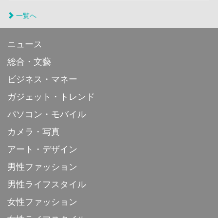
一覧へ
ニュース
総合・文藝
ビジネス・マネー
ガジェット・トレンド
パソコン・モバイル
カメラ・写真
アート・デザイン
男性ファッション
男性ライフスタイル
女性ファッション