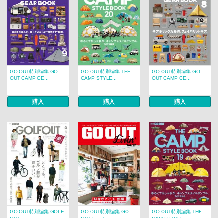
GO OUT特別編集 GO
GO OUT特別編集 THE
GO OUT特別編集 GO
OUT CAMP GE...
CAMP STYLE...
OUT CAMP GE...
購入
購入
購入
GO OUT特別編集 GOLF
GO OUT特別編集 GO
GO OUT特別編集 THE