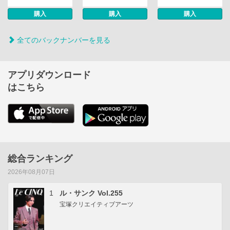
購入
購入
購入
全てのバックナンバーを見る
アプリダウンロード
はこちら
総合ランキング
2026年08月07日
1
ル・サンク Vol.255
宝塚クリエイティブアーツ