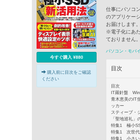
仕事にパソコ
のアプリケー
お届けします
※電子化にあ
ておりません
パソコン・モバ
今すぐ購入 ¥880
目次
購入前に目次をご確認
ください
目次
IT羅針盤 Win
青木恵美のI
ッカー
スティーブ・
「聖地巡礼」
特集1 極小S
特集1 次世
特集1 小さ