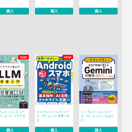
購入
購入
購入
NEW!
NEW!
プレス［コンピュー
インプレス［コンピュー
インプレス［コンピュー
T］ムック ブラウザ
タ・IT］ムック 世界一や
タ・IT］ムック いちばん
さ...
や...
購入
購入
購入