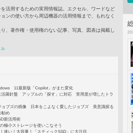
ンを活用するための実用情報誌。エクセル、ワードなど
ションの使い方から周辺機器の活用情報まで、もれなく
。
たり、著作権・使用権のない記事、写真、図表は掲載し
2
。
イル
dows 11最新版「Copilot」がまた変化
T生活羅針盤 アップルの「探す」に対応 実用度が増したトラ
ジョブズの残像 日本をこよなく愛したジョブズ 美意識探る
の勧め
SD新活用術
代の極小ストレージを使いこなそう
い！速い！大容量！「スティックSSD」に大注目