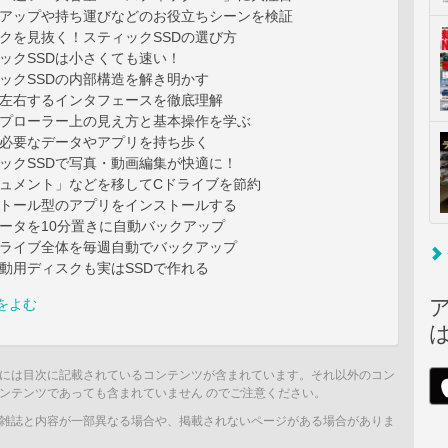
クアップや持ち運びなどのお役立ちシーンを検証
クを見抜く！スティックSSDの選び方
ックSSDは小さくても速い！
ックSSDの内部構造を解き明かす
を左右するインタフェースを徹底理解
スプローラー上の見え方と基本操作を学ぶ
に必要なデータやアプリを持ち歩く
ックSSDで写真・動画編集が快適に！
キュメント」などを移してCドライブを節約
ストール型のアプリをインストールする
ータを10分置きに自動バックアップ
ドライブ全体を毎週自動でバックアップ
動用ディスクも実はSSDで作れる
をよむ
には目次に記載されているコンテンツが含まれています。それ以外のコン
ンテンツであっても含まれていません のでご注意ください。
雑誌と内容が一部異なる場合や、掲載されないページがある場合がありま