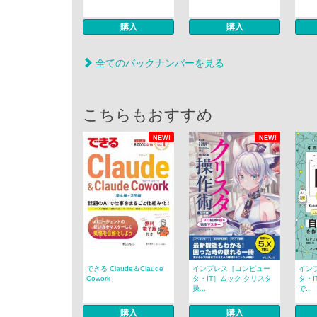
購入
購入
全てのバックナンバーを見る
こちらもおすすめ
NEW!
NEW!
できる Claude＆Claude
インプレス［コンピュー
イン
Cowork
タ・IT］ムック クリスタ
タ・I
操...
で...
購入
購入