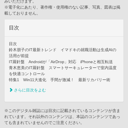
みいただけます。
※電子化にあたり、著作権・使用権のない記事、写真、図表は掲
載しておりません。
目次
目次
鈴木朋子のIT最新トレンド イマドキの就職活動は生成AIの
活用が前提
IT羅針盤 Androidが「AirDrop」対応 iPhoneと相互転送
青木恵美のIT羅針盤 スマートサーキュレーターで室内温度
を快適コントロール
特集1 Win11大進化 手間が激減！ 最新リカバリー術
さらに目次をよむ
※このデジタル雑誌には目次に記載されているコンテンツが含ま
れています。それ以外のコンテンツは、本誌のコンテンツであっ
ても含まれていませんのでご注意ください。