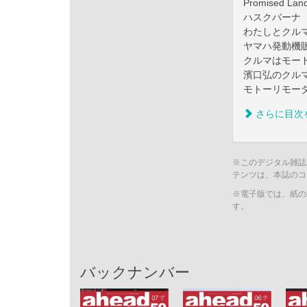
Promised Land
ハスクバーナ
わたしとクルマと
ヤマハ発動機
クルマはモードだ 
濱口弘のクルマ哲
モトーリモー
さらに目次
※このデジタル雑誌
テンツは、本誌のコ
※電子版では、紙の
す。
バックナンバー