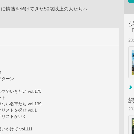
に情熱を傾けてきた50歳以上の人たちへ
2
4
リターン
でいきたい vol.175
ット
い名車たち vol.139
2
ストを探せ vol.1
ナリストがいく
かけて vol.111