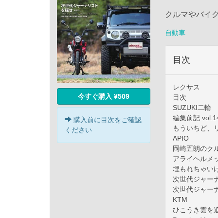
クルマやバイク
自動車
目次
レクサス
今すぐ購入 ¥509
目次
SUZUKI二輪
編集前記 vol.1
購入前に目次をご確認
もういちど、
ください
APIO
岡崎五朗のクルマ
アライヘルメ
埋もれちゃいけな
次世代ジャーナリ
次世代ジャー
KTM
ひこうき雲を追い