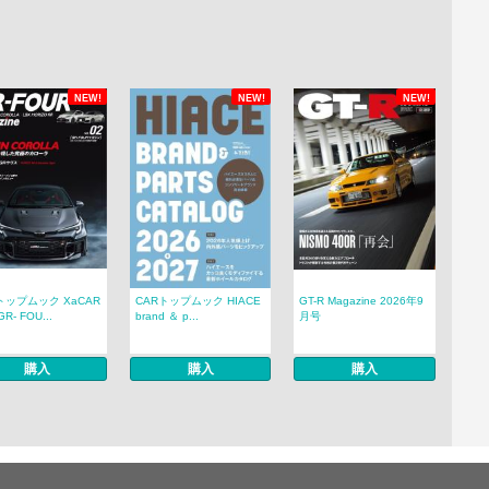
NEW!
NEW!
NEW!
トップムック XaCAR
CARトップムック HIACE
GT-R Magazine 2026年9
R- FOU...
brand ＆ p...
月号
購入
購入
購入