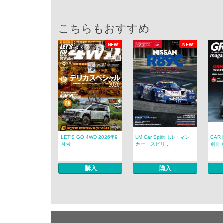
こちらもおすすめ
NEW!
NEW!
LET’S GO 4WD 2026年9
LM Car Spirit（ル・マン
CAR
月号
カー・スピリ...
別冊 G
購入
購入