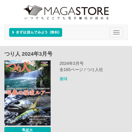
Toggle
navigati
つり人 2024年3月号
2024年3月号
全165ページ / つり人社
趣味
拡大