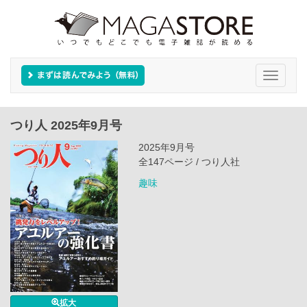
Toggle
navigati
つり人 2025年9月号
2025年9月号
全147ページ / つり人社
趣味
拡大