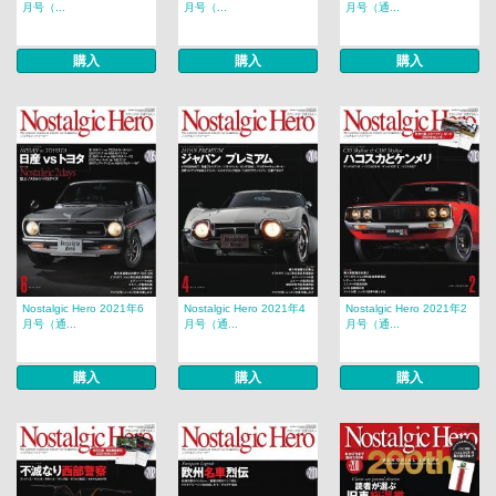
月号（...
月号（...
月号（通...
購入
購入
購入
Nostalgic Hero 2021年6
Nostalgic Hero 2021年4
Nostalgic Hero 2021年2
月号（通...
月号（通...
月号（通...
購入
購入
購入