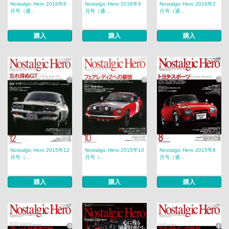
Nostalgic Hero 2016年6
Nostalgic Hero 2016年4
Nostalgic Hero 2016年2
月号（通...
月号（通...
月号（通...
購入
購入
購入
Nostalgic Hero 2015年12
Nostalgic Hero 2015年10
Nostalgic Hero 2015年8
月号（...
月号（...
月号（通...
購入
購入
購入