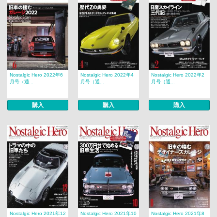
Nostalgic Hero 2022年6
Nostalgic Hero 2022年4
Nostalgic Hero 2022年2
月号（通...
月号（通...
月号（通...
購入
購入
購入
Nostalgic Hero 2021年12
Nostalgic Hero 2021年10
Nostalgic Hero 2021年8