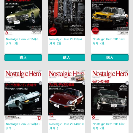
Nostalgic Hero 2015年6
Nostalgic Hero 2015年4
Nostalgic Hero 2015年2
月号（通...
月号（通...
月号（通...
購入
購入
購入
Nostalgic Hero 2014年12
Nostalgic Hero 2014年10
Nostalgic Hero 2014年8
月号（...
月号（...
月号（通...