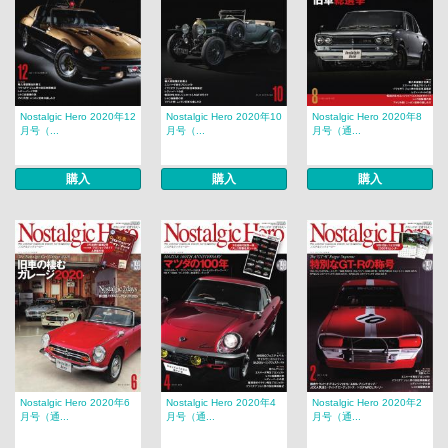
Nostalgic Hero 2020年12
Nostalgic Hero 2020年10
Nostalgic Hero 2020年8
月号（...
月号（...
月号（通...
購入
購入
購入
Nostalgic Hero 2020年6
Nostalgic Hero 2020年4
Nostalgic Hero 2020年2
月号（通...
月号（通...
月号（通...