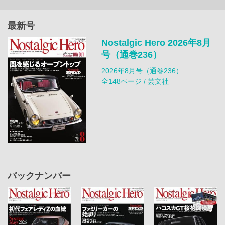
最新号
Nostalgic Hero 2026年8月
号（通巻236）
2026年8月号（通巻236）
全148ページ / 芸文社
バックナンバー