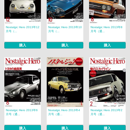
Nostalgic Hero 2013年12
Nostalgic Hero 2013年10
Nostalgic Hero 2013年8
月号（...
月号（...
月号（通...
購入
購入
購入
Nostalgic Hero 2013年6
Nostalgic Hero 2013年4
Nostalgic Hero 2013年2
月号（通...
月号（通...
月号（通...
購入
購入
購入