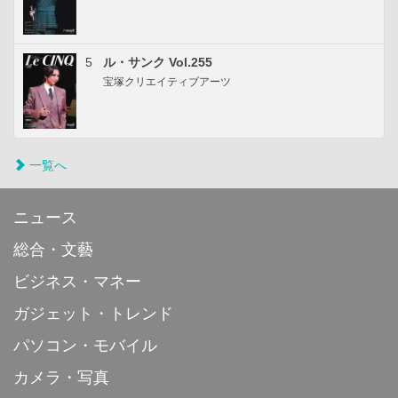
5
ル・サンク Vol.255
宝塚クリエイティブアーツ
一覧へ
ニュース
総合・文藝
ビジネス・マネー
ガジェット・トレンド
パソコン・モバイル
カメラ・写真