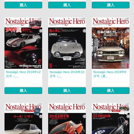
購入
購入
購入
Nostalgic Hero 2019年12
Nostalgic Hero 2019年10
Nostalgic Hero 2019年8
月号（...
月号（...
月号（通...
購入
購入
購入