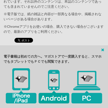
れています。それ以外のコンテンツは、本誌のコンテンツであっ
ても含まれていませんのでご注意ください。
※電子版では、紙の雑誌と内容が一部異なる場合や、掲載されな
いページがある場合があります。
※Chromeアプリをお使いの場合、購入できない場合がございます
ので、最新のアプリをご利用ください。
電子書籍は初めての方へ。マガストアで一度購入すると、スマホ
でもタブレットでもＰＣでも閲覧できます。