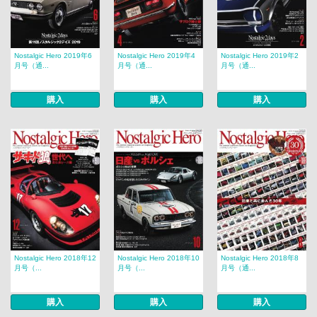
Nostalgic Hero 2019年6
Nostalgic Hero 2019年4
Nostalgic Hero 2019年2
月号（通...
月号（通...
月号（通...
購入
購入
購入
Nostalgic Hero 2018年12
Nostalgic Hero 2018年10
Nostalgic Hero 2018年8
月号（...
月号（...
月号（通...
購入
購入
購入