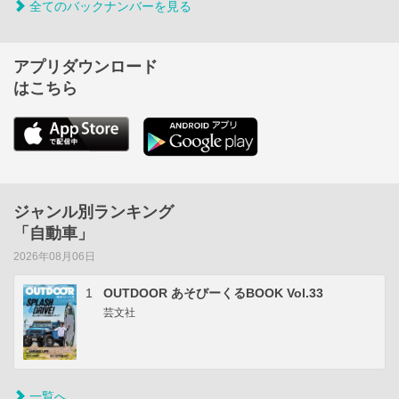
全てのバックナンバーを見る
アプリダウンロード
はこちら
ジャンル別ランキング
「自動車」
2026年08月06日
1
OUTDOOR あそびーくるBOOK Vol.33
芸文社
一覧へ