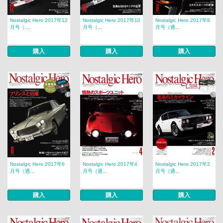
Nostalgic Hero 2017年12
Nostalgic Hero 2017年10
Nostalgic Hero 2017年8
月号（...
月号（...
月号（通...
購入
購入
購入
Nostalgic Hero 2017年6
Nostalgic Hero 2017年4
Nostalgic Hero 2017年2
月号（通...
月号（通...
月号（通...
購入
購入
購入