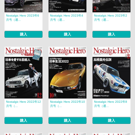
Nostalgic Hero 2023年6
Nostalgic Hero 2023年4
Nostalgic Hero 2023年2
月号（通...
月号（通...
月号（通...
購入
購入
購入
Nostalgic Hero 2022年12
Nostalgic Hero 2022年10
Nostalgic Hero 2022年8
月号（...
月号（...
月号（通...
購入
購入
購入