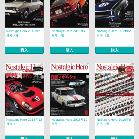
Nostalgic Hero 2019年6
Nostalgic Hero 2019年4
Nostalgic Hero 2019年2
月号（通...
月号（通...
月号（通...
購入
購入
購入
Nostalgic Hero 2018年12
Nostalgic Hero 2018年10
Nostalgic Hero 2018年8
月号（...
月号（...
月号（通...