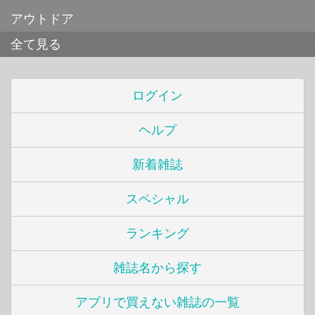
アウトドア
全て見る
ログイン
ヘルプ
新着雑誌
スペシャル
ランキング
雑誌名から探す
アプリで買えない雑誌の一覧