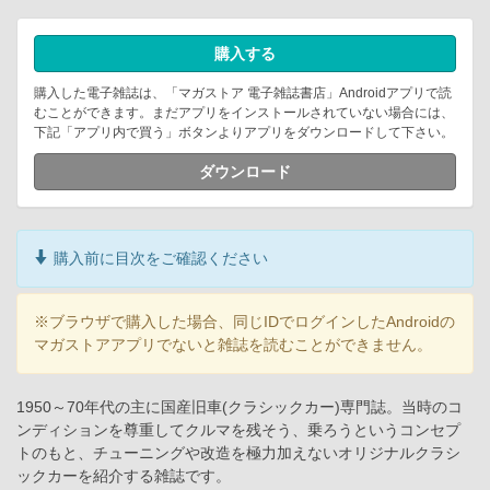
購入する
購入した電子雑誌は、「マガストア 電子雑誌書店」Androidアプリで読
むことができます。まだアプリをインストールされていない場合には、
下記「アプリ内で買う」ボタンよりアプリをダウンロードして下さい。
ダウンロード
購入前に目次をご確認ください
※ブラウザで購入した場合、同じIDでログインしたAndroidの
マガストアアプリでないと雑誌を読むことができません。
1950～70年代の主に国産旧車(クラシックカー)専門誌。当時のコ
ンディションを尊重してクルマを残そう、乗ろうというコンセプ
トのもと、チューニングや改造を極力加えないオリジナルクラシ
ックカーを紹介する雑誌です。