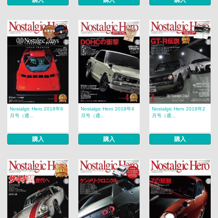
購入
購入
購入
Nostalgic Hero 2018年6
Nostalgic Hero 2018年4
Nostalgic Hero 2018年2
月号（通...
月号（通...
月号（通...
購入
購入
購入