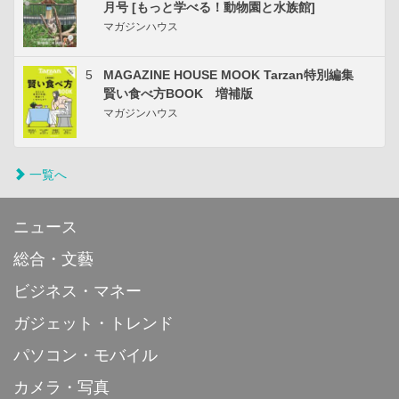
月号 [もっと学べる！動物園と水族館]
マガジンハウス
5
MAGAZINE HOUSE MOOK Tarzan特別編集
賢い食べ方BOOK 増補版
マガジンハウス
一覧へ
ニュース
総合・文藝
ビジネス・マネー
ガジェット・トレンド
パソコン・モバイル
カメラ・写真