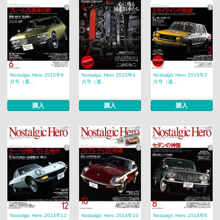
Nostalgic Hero 2015年6
Nostalgic Hero 2015年4
Nostalgic Hero 2015年2
月号（通...
月号（通...
月号（通...
購入
購入
購入
Nostalgic Hero 2014年12
Nostalgic Hero 2014年10
Nostalgic Hero 2014年8