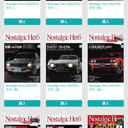
Nostalgic Hero 2021年12
Nostalgic Hero 2021年10
Nostalgic Hero 2021年8
月号（...
月号（...
月号（通...
購入
購入
購入
Nostalgic Hero 2021年6
Nostalgic Hero 2021年4
Nostalgic Hero 2021年2
月号（通...
月号（通...
月号（通...
購入
購入
購入