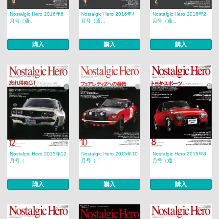
Nostalgic Hero 2016年6
Nostalgic Hero 2016年4
Nostalgic Hero 2016年2
月号（通...
月号（通...
月号（通...
購入
購入
購入
Nostalgic Hero 2015年12
Nostalgic Hero 2015年10
Nostalgic Hero 2015年8
月号（...
月号（...
月号（通...
購入
購入
購入