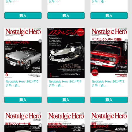
月号（...
月号（...
月号（通...
購入
購入
購入
Nostalgic Hero 2014年6
Nostalgic Hero 2014年4
Nostalgic Hero 2014年2
月号（通...
月号（通...
月号（通...
購入
購入
購入