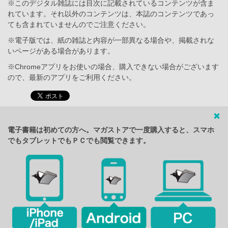
※このデジタル雑誌には目次に記載されているコンテンツが含ま
れています。それ以外のコンテンツは、本誌のコンテンツであっ
ても含まれていませんのでご注意ください。
※電子版では、紙の雑誌と内容が一部異なる場合や、掲載されな
いページがある場合があります。
※Chromeアプリをお使いの場合、購入できない場合がございます
ので、最新のアプリをご利用ください。
電子書籍は初めての方へ。マガストアで一度購入すると、スマホ
でもタブレットでもＰＣでも閲覧できます。