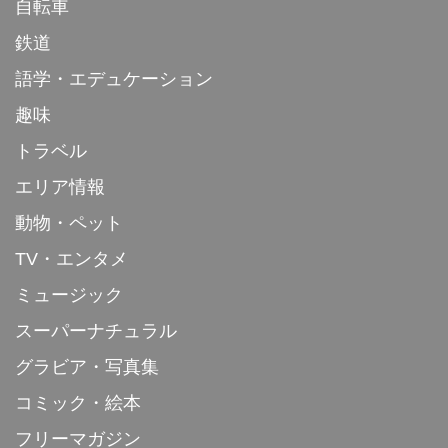
自転車
鉄道
語学・エデュケーション
趣味
トラベル
エリア情報
動物・ペット
TV・エンタメ
ミュージック
スーパーナチュラル
グラビア・写真集
コミック・絵本
フリーマガジン