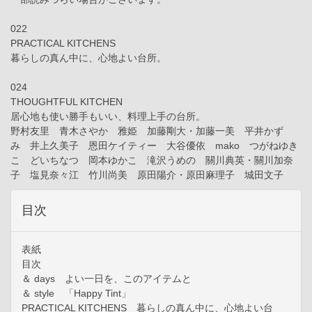
022
PRACTICAL KITCHENS
暮らしの真ん中に、心地よい台所。
024
THOUGHTFUL KITCHEN
居心地も使い勝手もいい、料理上手の台所。
野村友里 青木さやか 雅姫 加藤剛大・加藤一美 平井かず
み 井上久美子 恩田ケイティー 大谷優依 mako つがねゆき
こ どいちなつ 岡本ゆかこ 滝沢うめの 關川典英・關川加奈
子 塩見奈々江 竹川尚美 原田陽介・原田麻理子 城田文子
目次
表紙
目次
＆ days よい一日を、このアイテムと
＆ style 「Happy Tint」
PRACTICAL KITCHENS 暮らしの真ん中に、心地よい台