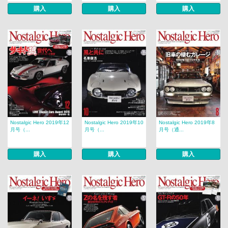
購入
購入
購入
Nostalgic Hero 2019年12
Nostalgic Hero 2019年10
Nostalgic Hero 2019年8
月号（...
月号（...
月号（通...
購入
購入
購入