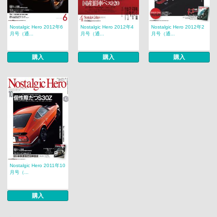
Nostalgic Hero 2012年6
Nostalgic Hero 2012年4
Nostalgic Hero 2012年2
月号（通...
月号（通...
月号（通...
購入
購入
購入
Nostalgic Hero 2011年10
月号（...
購入