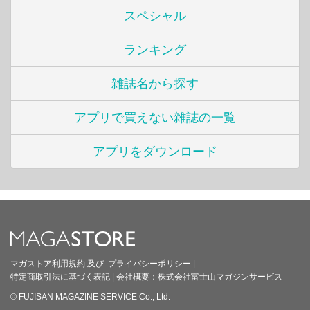
スペシャル
ランキング
雑誌名から探す
アプリで買えない雑誌の一覧
アプリをダウンロード
マガストア利用規約
及び
プライバシーポリシー
|
特定商取引法に基づく表記
|
会社概要：
株式会社富士山マガジンサービス
© FUJISAN MAGAZINE SERVICE Co., Ltd.