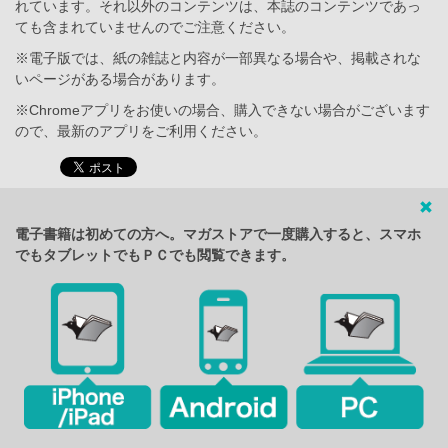
れています。それ以外のコンテンツは、本誌のコンテンツであっ
ても含まれていませんのでご注意ください。
※電子版では、紙の雑誌と内容が一部異なる場合や、掲載されな
いページがある場合があります。
※Chromeアプリをお使いの場合、購入できない場合がございます
ので、最新のアプリをご利用ください。
電子書籍は初めての方へ。マガストアで一度購入すると、スマホ
でもタブレットでもＰＣでも閲覧できます。