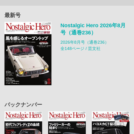
最新号
Nostalgic Hero 2026年8月
号（通巻236）
2026年8月号（通巻236）
全148ページ / 芸文社
バックナンバー