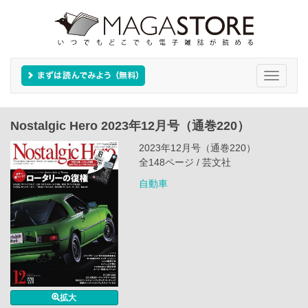
Toggle
navigati
Nostalgic Hero 2023年12月号（通巻220）
2023年12月号（通巻220）
全148ページ / 芸文社
自動車
拡大