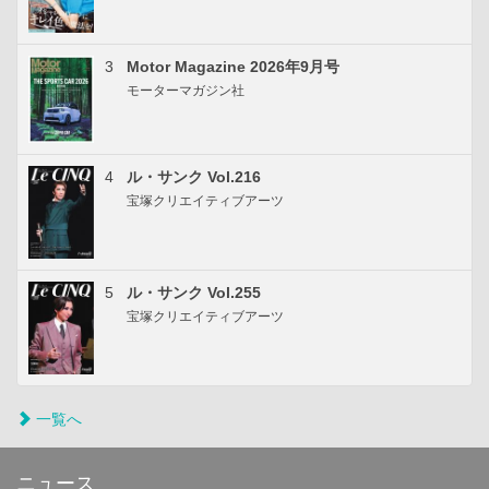
3
Motor Magazine 2026年9月号
モーターマガジン社
4
ル・サンク Vol.216
宝塚クリエイティブアーツ
5
ル・サンク Vol.255
宝塚クリエイティブアーツ
一覧へ
ニュース