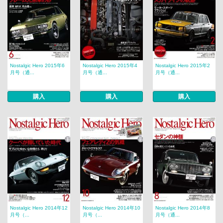
Nostalgic Hero 2015年6
Nostalgic Hero 2015年4
Nostalgic Hero 2015年2
月号（通...
月号（通...
月号（通...
購入
購入
購入
Nostalgic Hero 2014年12
Nostalgic Hero 2014年10
Nostalgic Hero 2014年8
月号（...
月号（...
月号（通...