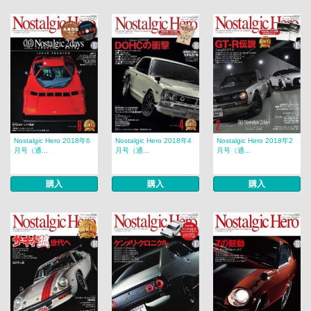
Nostalgic Hero 2018年6
Nostalgic Hero 2018年4
Nostalgic Hero 2018年2
月号（通...
月号（通...
月号（通...
購入
購入
購入