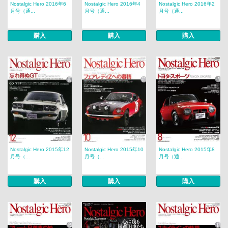
Nostalgic Hero 2016年6
Nostalgic Hero 2016年4
Nostalgic Hero 2016年2
月号（通...
月号（通...
月号（通...
購入
購入
購入
Nostalgic Hero 2015年12
Nostalgic Hero 2015年10
Nostalgic Hero 2015年8
月号（...
月号（...
月号（通...
購入
購入
購入