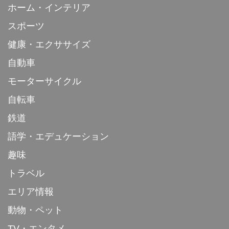
ホーム・インテリア
スポーツ
健康・エクササイズ
自動車
モーターサイクル
自転車
鉄道
語学・エデュケーション
趣味
トラベル
エリア情報
動物・ペット
TV・エンタメ