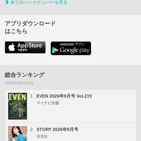
全てのバックナンバーを見る
アプリダウンロード
はこちら
総合ランキング
2026年08月06日
1
EVEN 2026年9月号 Vol.215
マイナビ出版
2
STORY 2026年9月号
光文社