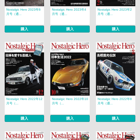
Nostalgic Hero 2023年6
Nostalgic Hero 2023年4
Nostalgic Hero 2023年2
月号（通...
月号（通...
月号（通...
購入
購入
購入
Nostalgic Hero 2022年12
Nostalgic Hero 2022年10
Nostalgic Hero 2022年8
月号（...
月号（...
月号（通...
購入
購入
購入