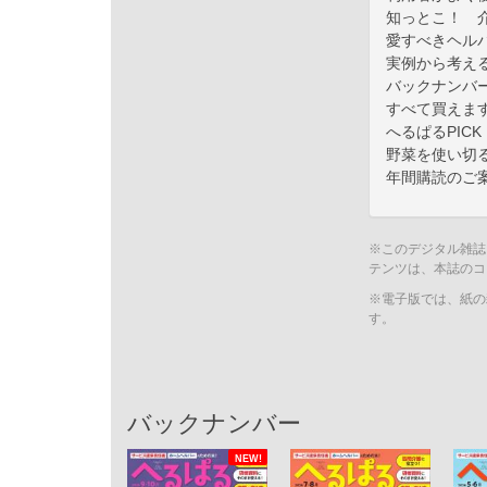
知っとこ！ 
愛すべきヘル
実例から考え
バックナンバ
すべて買えま
へるぱるPICK 
野菜を使い切
年間購読のご
※このデジタル雑誌
テンツは、本誌のコ
※電子版では、紙の
す。
バックナンバー
NEW!