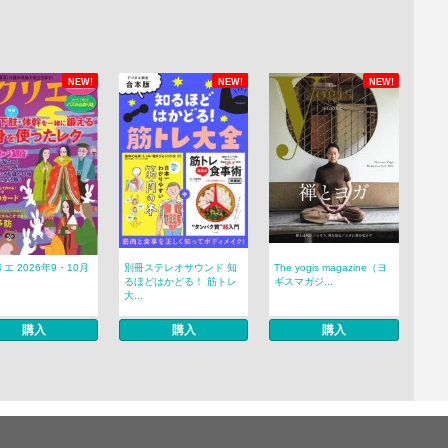
NEW!
NEW!
NEW!
エ 2026年9・10月
別冊ステレオサウンド 知
The yogis magazine（ヨ
るほどはかどる！ 筋トレ
ギスマガジ...
大...
購入
購入
購入