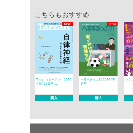
こちらもおすすめ
NEW!
NEW!
Tarzan（ターザン） 2026
へるすあっぷ21 2026年8
レクリ
年8月27日号 ...
月号
購入
購入