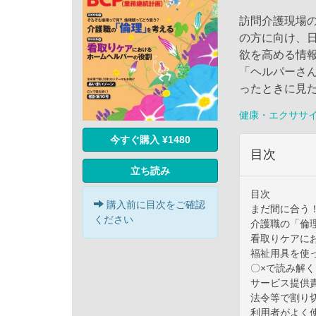
訪問介護現場
の方に向け、
欲を高める情
「ヘルパーさ
ったときに見
健康・エクササ
今すぐ購入 ¥1480
目次
立ち読み
目次
購入前に目次をご確認
まだ間に合う！
ください
介護職の「倫
看取りケアに
福祉用具を使
〇×で読み解く
サービス提供
法令等で割り
利用者がよく