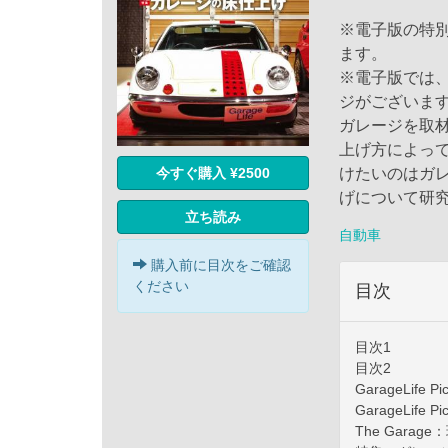
※電子版の特別付録
ます。
※電子版では
ジがございま
ガレージを取
上げ方によっ
今すぐ購入 ¥2500
けたいのはガ
げについて研
立ち読み
自動車
購入前に目次をご確認
ください
目次
目次1
目次2
GarageLife P
GarageLife Pi
The Gar