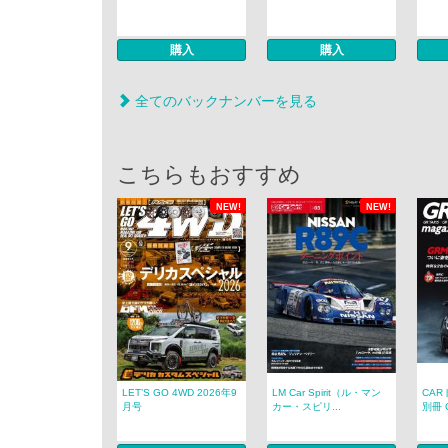
購入
購入
全てのバックナンバーを見る
こちらもおすすめ
NEW!
NEW!
LET’S GO 4WD 2026年9
LM Car Spirit（ル・マン
CAR
月号
カー・スピリ...
別冊 G