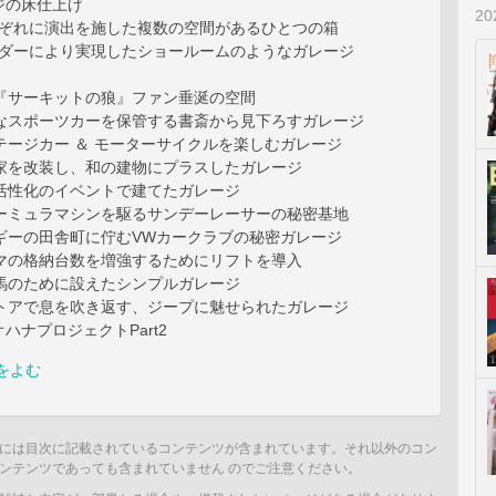
ジの床仕上げ
2
それぞれに演出を施した複数の空間があるひとつの箱
オーダーにより実現したショールームのようなガレージ
画『サーキットの狼』ファン垂涎の空間
切なスポーツカーを保管する書斎から見下ろすガレージ
テージカー ＆ モーターサイクルを楽しむガレージ
民家を改装し、和の建物にプラスしたガレージ
域活性化のイベントで建てたガレージ
ォーミュラマシンを駆るサンデーレーサーの秘密基地
ルギーの田舎町に佇むVWカークラブの秘密ガレージ
ルマの格納台数を増強するためにリフトを導入
ね馬のために設えたシンプルガレージ
ストアで息を吹き返す、ジープに魅せられたガレージ
ハナプロジェクトPart2
をよむ
には目次に記載されているコンテンツが含まれています。それ以外のコン
ンテンツであっても含まれていません のでご注意ください。