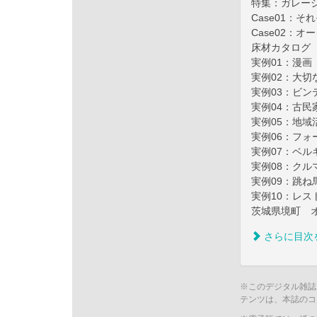
特集：ガレー
Case01：
Case02：
床材カタログ
実例01：漫
実例02：大
実例03：ビン
実例04：古
実例05：地
実例06：フ
実例07：ベ
実例08：ク
実例09：跳
実例10：レ
茨城県境町 オ
さらに目次
※このデジタル雑誌
テンツは、本誌のコ