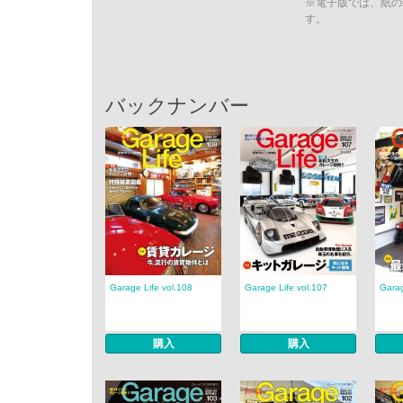
※電子版では、紙の
す。
バックナンバー
Garage Life vol.108
Garage Life vol.107
Garag
購入
購入