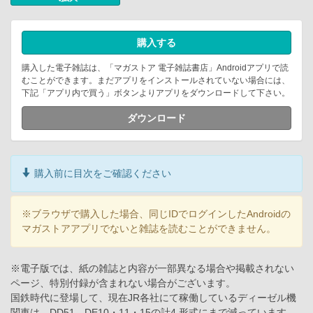
購入する
購入した電子雑誌は、「マガストア 電子雑誌書店」Androidアプリで読
むことができます。まだアプリをインストールされていない場合には、
下記「アプリ内で買う」ボタンよりアプリをダウンロードして下さい。
ダウンロード
購入前に目次をご確認ください
※ブラウザで購入した場合、同じIDでログインしたAndroidの
マガストアアプリでないと雑誌を読むことができません。
※電子版では、紙の雑誌と内容が一部異なる場合や掲載されない
ページ、特別付録が含まれない場合がございます。
国鉄時代に登場して、現在JR各社にて稼働しているディーゼル機
関車は、DD51、DE10・11・15の計4 形式にまで減っています。