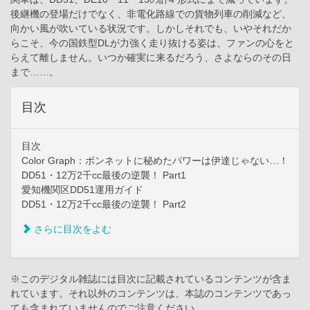
後継機の登場だけでなく、非電化路線での貨物列車の削減など、
向かい風が吹いている状況です。しかしそれでも、いやそれだか
らこそ、今の国鉄型DLが力強く走り抜ける姿は、ファンの心をと
らえて離しません。いつか確実に来るだろう、さよならのその日
まで……。
目次
目次
Color Graph：ボンネットに秘めたパワーは伊達じゃない…！
DD51・12万2千cc最後の逆襲！ Part1
愛知機関区DD51運用ガイド
DD51・12万2千cc最後の逆襲！ Part2
さらに目次をよむ
※このデジタル雑誌には目次に記載されているコンテンツが含ま
れています。それ以外のコンテンツは、本誌のコンテンツであっ
ても含まれていませんのでご注意ください。