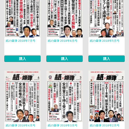
紙の爆弾 2018年7月号
紙の爆弾 2018年6月号
紙の爆弾 2018年5月号
購入
購入
購入
紙の爆弾 2018年4月号
紙の爆弾 2018年3月号
紙の爆弾 2018年2月号