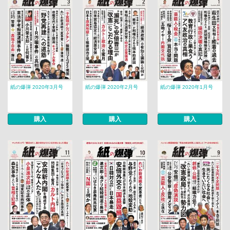
紙の爆弾 2020年3月号
紙の爆弾 2020年2月号
紙の爆弾 2020年1月号
購入
購入
購入