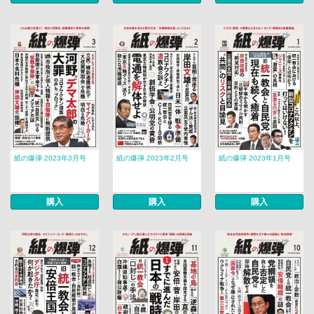
紙の爆弾 2023年3月号
紙の爆弾 2023年2月号
紙の爆弾 2023年1月号
購入
購入
購入