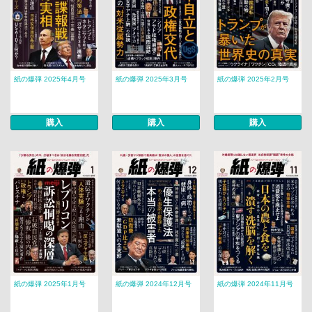
紙の爆弾 2025年4月号
紙の爆弾 2025年3月号
紙の爆弾 2025年2月号
購入
購入
購入
紙の爆弾 2025年1月号
紙の爆弾 2024年12月号
紙の爆弾 2024年11月号