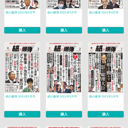
紙の爆弾 2021年6月号
紙の爆弾 2021年5月号
紙の爆弾 2021年4月号
購入
購入
購入
紙の爆弾 2021年3月号
紙の爆弾 2021年2月号
紙の爆弾 2021年1月号
購入
購入
購入