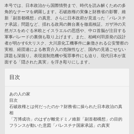
本号では、日本政治から国際情勢まで、時代を読み解くための多
角的なテーマを網羅します。石破政権の実像と財務省の影響、維
新「副首都構想」の真意、さらに日本政府が見送った「パレスチ
ナ承認」問題など、揺れる政局の舞台裏を徹底検証。ガザ沖の天
然ガスをめぐる米欧とイスラエルの思惑や、中ロ首脳が注目する
軍事パレードの裏側も取り上げます。また、柏崎刈羽原発の設計
者が明かす6大リスク、大川原化工機事件に象徴される公安警察の
実相、経団連による教育介入の危険性など、国内の見過ごせない
課題も深掘り。表現規制危機や冤罪事件にも迫り、現代日本が直
面する「隠された真実」を浮き彫りにします。
目次
あの人の家
目次
石破政権とは何だったのか？財務省に操られた日本政治の真
相
「万博成功」のはずが離党ドミノ維新「副首都構想」の目的
フランスが動いた意図「パレスチナ国家承認」の真実