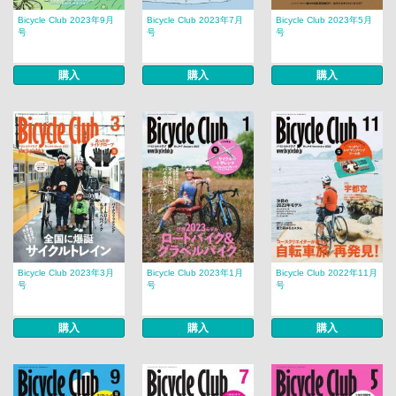
Bicycle Club 2023年9月
Bicycle Club 2023年7月
Bicycle Club 2023年5月
号
号
号
購入
購入
購入
Bicycle Club 2023年3月
Bicycle Club 2023年1月
Bicycle Club 2022年11月
号
号
号
購入
購入
購入