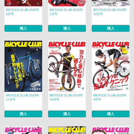
BICYCLE CLUB 2020年
BICYCLE CLUB 2020年
BICYCLE CLUB 2019年
2月号
1月号
12月号
購入
購入
購入
BICYCLE CLUB 2019年
BICYCLE CLUB 2019年
BICYCLE CLUB 2019年
11月号
10月号
9月号
購入
購入
購入