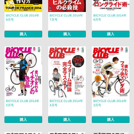
BICYCLE CLUB 2014年
BICYCLE CLUB 2014年
BICYCLE CLUB 2014年
8月号
7月号
6月号
購入
購入
購入
BICYCLE CLUB 2014年
BICYCLE CLUB 2014年
BICYCLE CLUB 2014年
5月号
4月号
3月号
購入
購入
購入