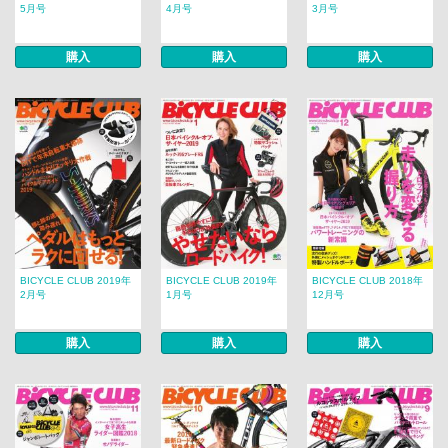
5月号
4月号
3月号
購入
購入
購入
BICYCLE CLUB 2019年
BICYCLE CLUB 2019年
BICYCLE CLUB 2018年
2月号
1月号
12月号
購入
購入
購入