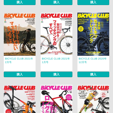
購入
購入
購入
BICYCLE CLUB 2021年
BICYCLE CLUB 2021年
BICYCLE CLUB 2020年
2月号
1月号
12月号
購入
購入
購入