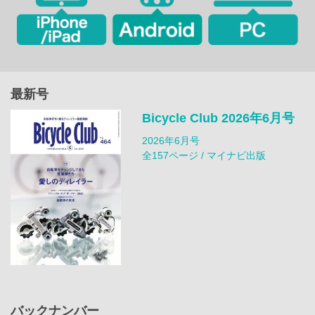
最新号
Bicycle Club 2026年6月号
2026年6月号
全157ページ / マイナビ出版
バックナンバー