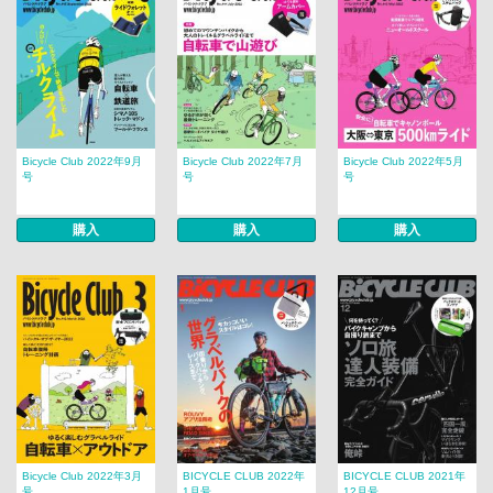
Bicycle Club 2022年9月
Bicycle Club 2022年7月
Bicycle Club 2022年5月
号
号
号
購入
購入
購入
Bicycle Club 2022年3月
BICYCLE CLUB 2022年
BICYCLE CLUB 2021年
号
1月号
12月号