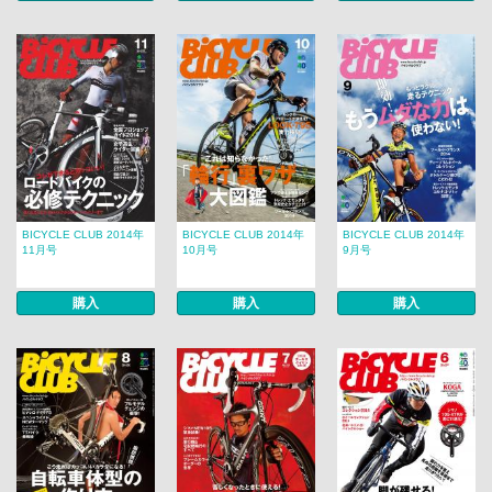
BICYCLE CLUB 2014年
BICYCLE CLUB 2014年
BICYCLE CLUB 2014年
11月号
10月号
9月号
購入
購入
購入