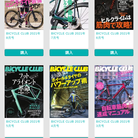
BICYCLE CLUB 2021年
BICYCLE CLUB 2021年
BICYCLE CLUB 2021年
8月号
7月号
6月号
購入
購入
購入
BICYCLE CLUB 2021年
BICYCLE CLUB 2021年
BICYCLE CLUB 2021年
5月号
4月号
3月号