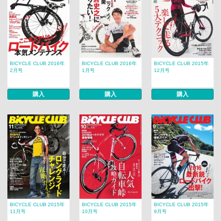
BICYCLE CLUB 2016年
BICYCLE CLUB 2016年
BICYCLE CLUB 2015年
2月号
1月号
12月号
購入
購入
購入
BICYCLE CLUB 2015年
BICYCLE CLUB 2015年
BICYCLE CLUB 2015年
11月号
10月号
9月号