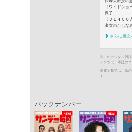
長崎大教授の
〔ワイドショ
保子
〔ＯＬ４００
淑女のたしな
さらに目次
※このデジタル雑誌
テンツは、本誌のコ
※電子版では、紙の
す。
バックナンバー
NEW!
NEW!