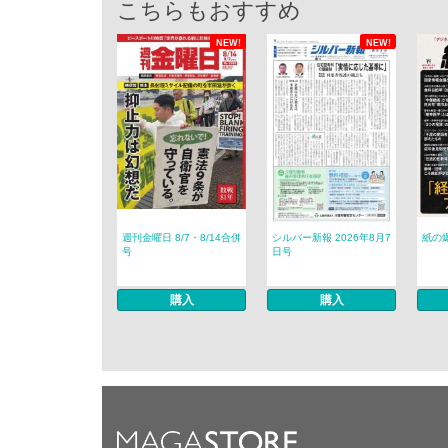
こちらもおすすめ
NEW!
NEW!
週刊金曜日 8/7・8/14合併
シルバー新報 2026年8月7
紙の爆
号
日号
購入
購入