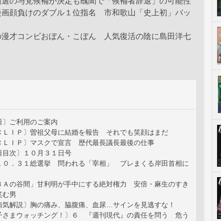
領選の与党候補が決定も醜聞で「候補者辞退」の可能性
漫画顔負けのダブル１位指名 市和歌山「史上初」バッ
の漫才コンビおぼん・こぼん 人気復活の陰に島田洋七
日〕ご利用のご案内
ＣＬＩＰ〕曽祖父母に結婚を報告 それでも笑顔はまだ
ＣＬＩＰ〕マスクで宣言 歴代最長議長最後の仕事
日目次〕１０月３１日号
１０．３１総選挙 問われる「宰相」 ブレまくる岸田首相に
３Ａの谷間」甘利明が手中にする絶対権力 安倍・麻生のすき
笑む男
病気解説〕胸の痛み、脇腹痛、血尿…サインを見逃すな！
子さまウォッチング！〕６ 『週刊現代』の責任を問う 危う