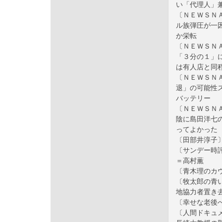
い「代理人」
〔ＮＥＷＳＮ
ル族弾圧が一
か栄転
〔ＮＥＷＳＮ
「３分の１」
は有人店と同
〔ＮＥＷＳＮ
退」の可能性
バッテリー
〔ＮＥＷＳＮ
陰に島田洋七
ってよかった
〔田部井淳子
〔サンデー時
＝高村薫
〔青木理のカ
〔牧太郎の青
地協力者置き
〔幸せな老後
〔人間ドキュ