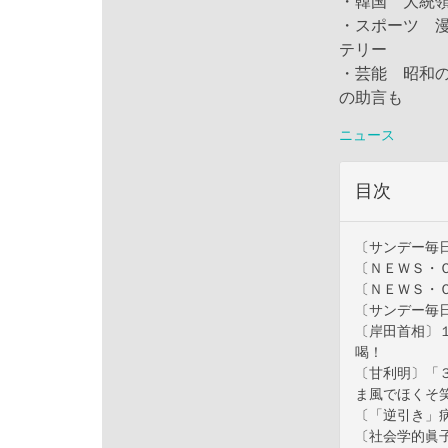
・韓国 大統
・スポーツ 
テリー
・芸能 昭和
の助言も
ニュース
目次
〔サンデー毎
〔ＮＥＷＳ・
〔ＮＥＷＳ・
〔サンデー毎
〔岸田首相〕
喝！
〔甘利明〕「
ま風でほくそ
〔「逆引き」
〔社会学的眞