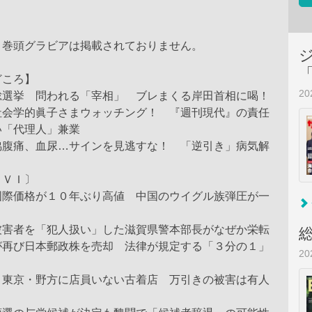
、巻頭グラビアは掲載されておりません。
どころ】
2
総選挙 問われる「宰相」 ブレまくる岸田首相に喝！
社会学的眞子さまウォッチング！ 『週刊現代』の責任
い「代理人」兼業
脇腹痛、血尿…サインを見逃すな！ 「逆引き」病気解
ＡＶＩ〕
国際価格が１０年ぶり高値 中国のウイグル族弾圧が一
被害者を「犯人扱い」した滋賀県警本部長がなぜか栄転
が再び日本郵政株を売却 法律が規定する「３分の１」
2
 東京・野方に店員いない古着店 万引きの被害は有人