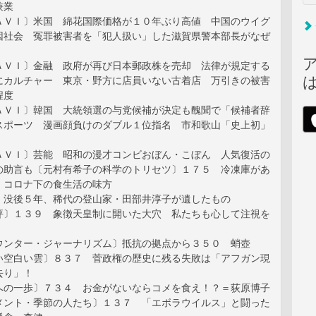
兼業
ＡＶＩ〕米国 綿花国際価格が１０年ぶり高値 中国のウイグ
因社会 冤罪被害者を「犯人扱い」した滋賀県警本部長がなぜ
ＡＶＩ〕金融 政府が再び日本郵政株を売却 法律が規定する
にカルチャー 東京・野方に店員いない古着店 万引きの被害
程度
ＡＶＩ〕韓国 大統領選の与党候補が決定も醜聞で「候補者辞
スポーツ 漫画顔負けのダブル１位指名 市和歌山「史上初」
ＡＶＩ〕芸能 昭和の漫才コンビおぼん・こぼん 人気復活の
の助言も〔元村有希子の科学のトリセツ〕１７５ 冷凍庫があ
 コロナ下の食生活の味方
〕没後５年、稀代の登山家・田部井淳子が遺したもの
評〕１３９ 象徴天皇制に開いた大穴 私たちも心して注視を
ウンター・ジャーナリズム〕抵抗の拠点から３５０ 蛸壺
い空白い雲〕８３７ 菅政権の歴史に残る失敗は「アフガン現
去り」！
への一歩〕７３４ お金がないならコメを食え！？＝荻原博子
メント・季節の人たち〕１３７ 「エボラウイルス」と闘った