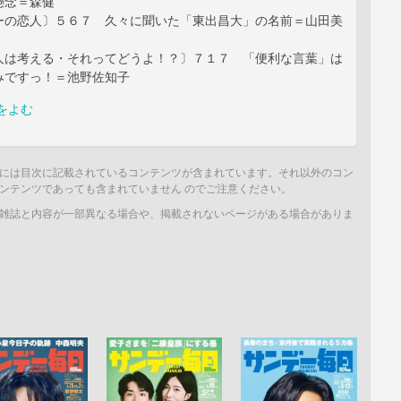
懸念＝森健
ーの恋人〕５６７ 久々に聞いた「東出昌大」の名前＝山田美
人は考える・それってどうよ！？〕７１７ 「便利な言葉」は
みですっ！＝池野佐知子
をよむ
には目次に記載されているコンテンツが含まれています。それ以外のコン
ンテンツであっても含まれていません のでご注意ください。
雑誌と内容が一部異なる場合や、掲載されないページがある場合がありま