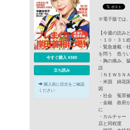
※電子版では
【今週の読み
・１０・３１
・緊急連載・
を問う 危う
今すぐ購入 ¥380
・胸の痛み、
説
立ち読み
〔ＮＥＷＳＮ
・米国 綿花
購入前に目次をご確認
因
ください
・社会 冤罪
・金融 政府
に
・カルチャー
店と同程度