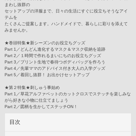
まわし抜群の
セットアップの洋服まで、日々の生活にすぐに役立ちそうなアイ
テムを
たくさんご提案します。ハンドメイドで、暮らしに彩りを添えて
みませんか。
★巻頭特集★新シーズンのお役立ちグッズ
Part 1／どんどん進化するマスク＆マスク収納を追跡
Part 2／１時間で作れるまいにちのお役立ちグッズ
Part 3／プリント生地で春待つボディバッグを作ろう
Part 4／先輩ママのアドバイス付き大人の入学グッズ
Part 5／着回し抜群！ お出かけセットアップ
★第２特集★刺しゅう事始め
Part 1／草花アルファベットのカットクロスでステッチを楽しみな
がら好きな小物に仕立てましょう
Part 2／図柄を生かしてステッチON！
目次