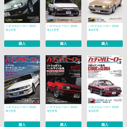
ハチマルヒーロー 2021
ハチマルヒーロー 2020
ハチマルヒーロー 2020
年1月号
年11月号
年9月号
購入
購入
購入
ハチマルヒーロー 2020
ハチマルヒーロー 2020
ハチマルヒーロー 2020
年7月号
年5月号
年3月号
購入
購入
購入