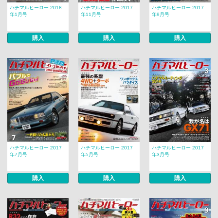
ハチマルヒーロー 2018
ハチマルヒーロー 2017
ハチマルヒーロー 2017
年1月号
年11月号
年9月号
購入
購入
購入
ハチマルヒーロー 2017
ハチマルヒーロー 2017
ハチマルヒーロー 2017
年7月号
年5月号
年3月号
購入
購入
購入