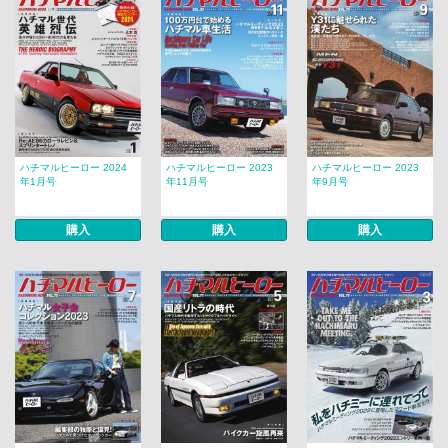
ハチマルヒーロー 2024
ハチマルヒーロー 2023
ハチマルヒーロー 2023
年1月号
年11月号
年9月号
購入
購入
購入