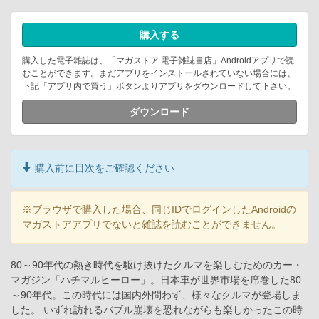
購入する
購入した電子雑誌は、「マガストア 電子雑誌書店」Androidアプリで読
むことができます。まだアプリをインストールされていない場合には、
下記「アプリ内で買う」ボタンよりアプリをダウンロードして下さい。
ダウンロード
購入前に目次をご確認ください
※ブラウザで購入した場合、同じIDでログインしたAndroidの
マガストアアプリでないと雑誌を読むことができません。
80～90年代の熱き時代を駆け抜けたクルマを楽しむためのカー・
マガジン「ハチマルヒーロー」。日本車が世界市場を席巻した80
～90年代。この時代には国内外問わず、様々なクルマが登場しま
した。 いずれ訪れるバブル崩壊を恐れながらも楽しかったこの時