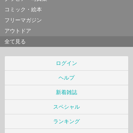
コミック・絵本
フリーマガジン
アウトドア
全て見る
ログイン
ヘルプ
新着雑誌
スペシャル
ランキング