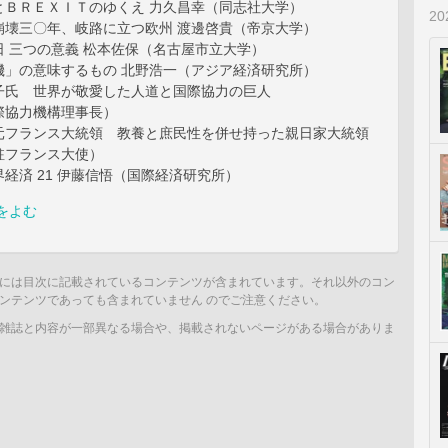
とＢＲＥＸＩＴのゆくえ 力久昌幸（同志社大学）
2
崩壊三〇年、岐路に立つ欧州 渡邊啓貴（帝京大学）
 三つの意義 松本佐保（名古屋市立大学）
機」の意味するもの 北野浩一（アジア経済研究所）
子氏 世界が敬愛した人道と国際協力の巨人
際協力機構理事長）
元フランス大統領 教養と庶民性を併せ持った親日家大統領
駐フランス大使）
経済 21 伊藤信悟（国際経済研究所）
をよむ
には目次に記載されているコンテンツが含まれています。それ以外のコン
ンテンツであっても含まれていません のでご注意ください。
雑誌と内容が一部異なる場合や、掲載されないページがある場合がありま