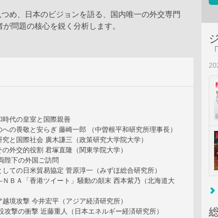
見つめ、日本のビジョンを語る、国内唯一の外交専門
者が問題の核心を鋭く分析します。
2
和時代の皇室と国際親善
のへの畏敬と安らぎ 藤崎一郎 （中曽根平和研究所理事長）
研究と国際社会 廣木謙三（政策研究大学院大学）
その外交的役割 君塚直隆（関東学院大学）
后両陛下の外国ご訪問
としての日米貿易協定 菅原淳一（みずほ総合研究所）
―ＮＢＡ「香港ツイート」騒動の顛末 西本紫乃（北海道大
ア越境攻撃 今井宏平（アジア経済研究所）
施設攻撃の衝撃 近藤重人（日本エネルギー経済研究所）