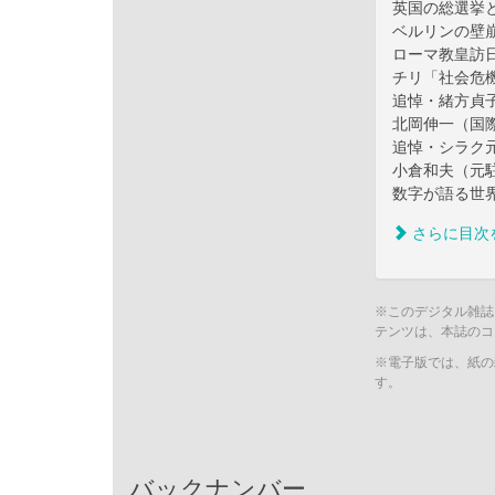
英国の総選挙
ベルリンの壁
ローマ教皇訪日
チリ「社会危
追悼・緒方貞
北岡伸一（国
追悼・シラク
小倉和夫（元
数字が語る世界
さらに目次
※このデジタル雑誌
テンツは、本誌のコ
※電子版では、紙の
す。
バックナンバー