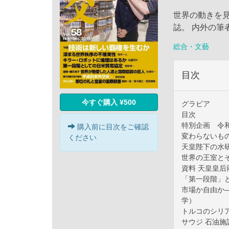
世界の動きを
誌。 内外の筆
総合・文藝
目次
今すぐ購入 ¥500
グラビア
目次
特別企画 令
購入前に目次をご確認
変わらないも
ください
天皇陛下の水
世界の王室と
資料 天皇皇
「第一段階」
市場か自由か
学）
トルコのシリ
サウジ 石油