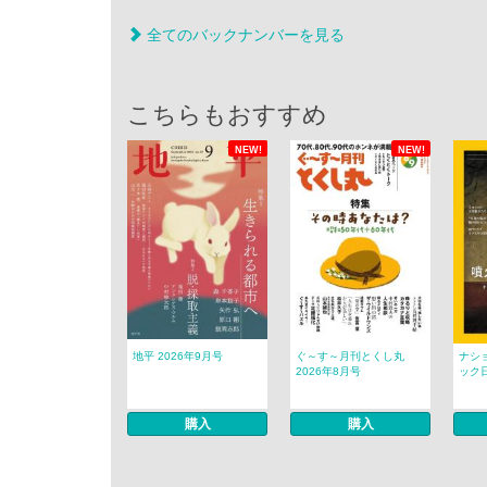
全てのバックナンバーを見る
こちらもおすすめ
NEW!
NEW!
地平 2026年9月号
ぐ～す～月刊とくし丸
ナシ
2026年8月号
ック日
購入
購入