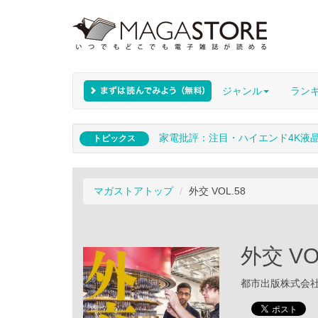
ジャンル
ラン
家電批評：注目・ハイエンド4K液
トピックス
マガストアトップ
外交 VOL.58
外交 VO
都市出版株式会社 /