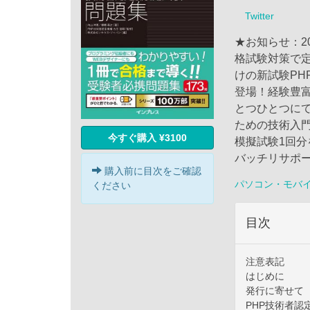
Twitter
★お知らせ：2
格試験対策で定
けの新試験PH
登場！経験豊富
とつひとつにて
ための技術入門
今すぐ購入 ¥3100
模擬試験1回
バッチリサポ
購入前に目次をご確認
パソコン・モバ
ください
目次
注意表記
はじめに
発行に寄せて
PHP技術者認