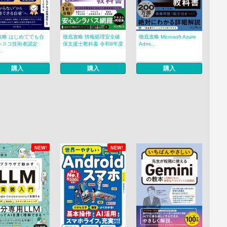
攻略 はじめてでも合
徹底攻略 情報処理安全確
徹底攻略 Microsoft Azure
シスコ技術者認定
保支援士教科書 令和8年度
Admi...
.
購入
購入
購入
NEW!
NEW!