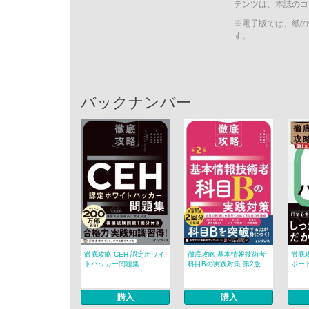
テンツは、本誌のコ
※電子版では、紙の
す。
バックナンバー
徹底攻略 CEH 認定ホワイ
徹底攻略 基本情報技術者
徹底攻
トハッカー問題集
科目Bの実践対策 第2版
ポート
購入
購入