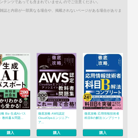
ンテンツであっても含まれていません のでご注意ください。
雑誌と内容が一部異なる場合や、掲載されないページがある場合がありま
略 Biz 生成AIパス
徹底攻略 AWS認定
徹底攻略 応用情報技術者
 教科書＆問題...
CloudOpsエンジニアｰ
科目Bの解法コンプリート
ア...
購入
購入
購入