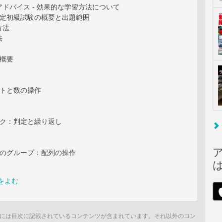
ドバイス - 効果的な学習方法について
認定初級試験の概要と出題範囲
方法
法
の概要
ストと数の操作
）
ック：判定と繰り返し
）
タのグループ：配列の操作
）
をよむ
には目次に記載されているコンテンツが含まれています。それ以外のコン