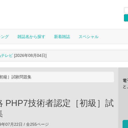
キング
雑誌名から探す
新着雑誌
スペシャル
晶テレビ
[2026年08月04日]
［初級］試験問題集
電
と
 PHP7技術者認定［初級］試
集
9年07月22日 / 全255ページ