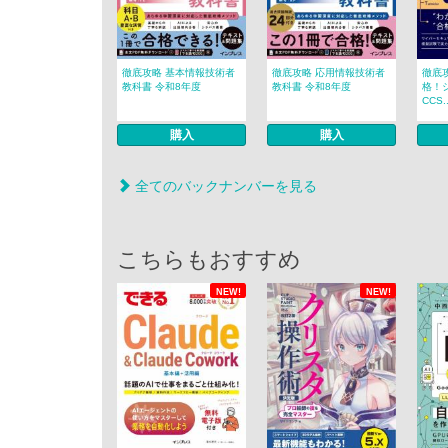
徹底攻略 基本情報技術者
徹底攻略 応用情報技術者
徹底
教科書 令和8年度
教科書 令和8年度
格！
CCS..
購入
購入
全てのバックナンバーを見る
こちらもおすすめ
NEW!
NEW!