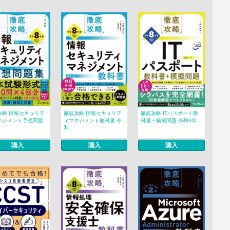
攻略 情報セキュリテ
徹底攻略 情報セキュリテ
徹底攻略 ITパスポート教
ネジメント予想問題
ィマネジメント教科書 令
科書＋模擬問題 令和8年...
和...
購入
購入
購入