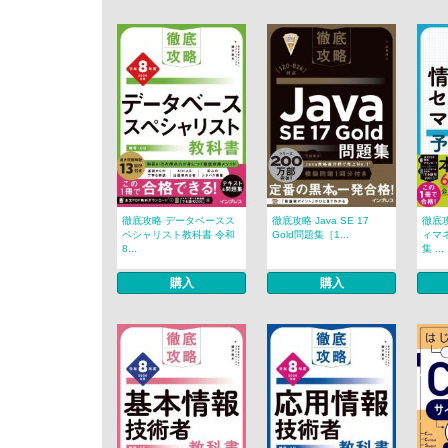
徹底攻略 データベースス
徹底攻略 Java SE 17
徹底
ペシャリスト教科書 令和
Gold問題集［1...
ィマ
8...
集 ...
購入
購入