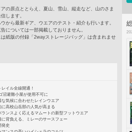
ドアの原点ととらえ、夏山、雪山、縦走など、山のさま
発信します。
ハウから最新ギア、ウエアのテスト・紹介も行います。
広告については一部掲載しておりません。
2
は紙版の付録「2wayストレージバッグ」は含まれませ
トレイル全線開通！
サゴ沼避難小屋が使用不可に
湿な気候に合わせたレインウエア
的に高校山岳部の人気が高まる
バランスよく応えるマムートの新型フットウエア
適に背負える、ミレーのサースフェー
開発史
ーマンスの高いハイシェラのコルツ