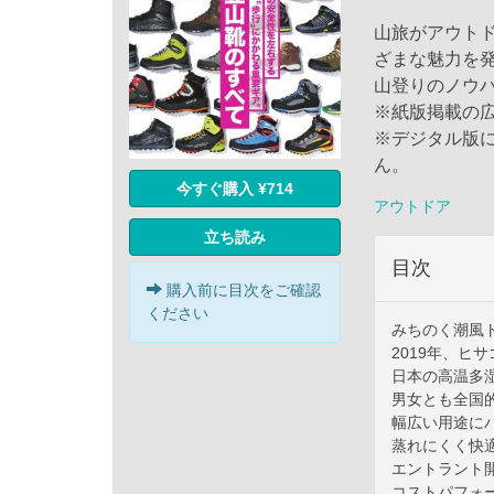
山旅がアウト
ざまな魅力を
山登りのノウ
※紙版掲載の
※デジタル版に
ん。
今すぐ購入 ¥714
アウトドア
立ち読み
目次
購入前に目次をご確認
ください
みちのく潮風
2019年、ヒ
日本の高温多
男女とも全国
幅広い用途に
蒸れにくく快
エントラント
コストパフォ