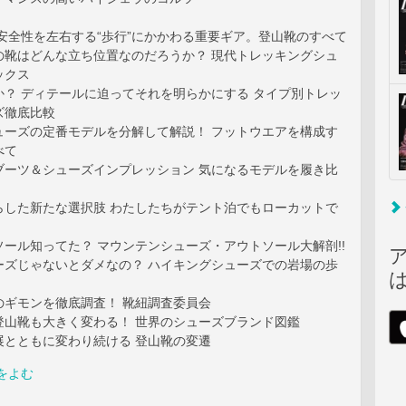
安全性を左右する“歩行”にかかわる重要ギア。登山靴のすべて
の靴はどんな立ち位置なのだろうか？ 現代トレッキングシュ
ックス
か？ ディテールに迫ってそれを明らかにする タイプ別トレッ
ズ徹底比較
ューズの定番モデルを分解して解説！ フットウエアを構成す
べて
ブーツ＆シューズインプレッション 気になるモデルを履き比
らした新たな選択肢 わたしたちがテント泊でもローカットで
ール知ってた？ マウンテンシューズ・アウトソール大解剖!!
ーズじゃないとダメなの？ ハイキングシューズでの岩場の歩
のギモンを徹底調査！ 靴紐調査委員会
登山靴も大きく変わる！ 世界のシューズブランド図鑑
展とともに変わり続ける 登山靴の変遷
をよむ