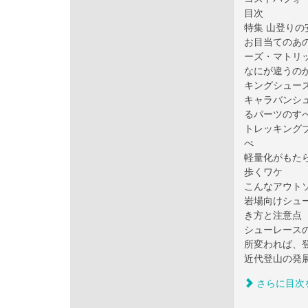
目次
特集 山登りの
お目当てのあ
ーズ・マトリ
なにが違うの
キングシュー
キャラバンシ
るパーツのす
トレッキング
べ
軽量化がもた
歩くワケ
こんなアウトソ
岩場向けシュ
き方と注意点
シューレース
所変われば、
近代登山の発
さらに目次