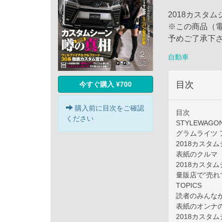
2018カスタ
※この商品（
予めご了承下
自動車
目次
今すぐ購入 ¥700
購入前に目次をご確認
目次
ください
STYLEWAGON
グラムライツ 
2018カスタ
表紙のクルマ
2018カスタ
量販店で“売れ
TOPICS
読者のみんな
表紙のオンナ
2018カスタ