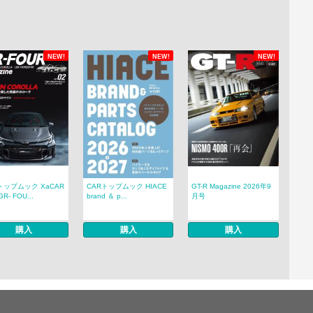
NEW!
NEW!
NEW!
トップムック XaCAR
CARトップムック HIACE
GT-R Magazine 2026年9
R- FOU...
brand ＆ p...
月号
購入
購入
購入