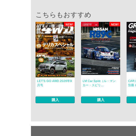
こちらもおすすめ
NEW!
NEW!
LET’S GO 4WD 2026年9
LM Car Spirit（ル・マン
CAR
月号
カー・スピリ...
別冊 G
購入
購入