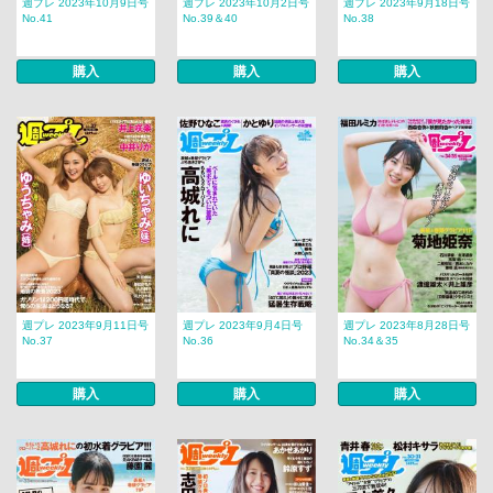
週プレ 2023年10月9日号
週プレ 2023年10月2日号
週プレ 2023年9月18日号
No.41
No.39＆40
No.38
購入
購入
購入
週プレ 2023年9月11日号
週プレ 2023年9月4日号
週プレ 2023年8月28日号
No.37
No.36
No.34＆35
購入
購入
購入