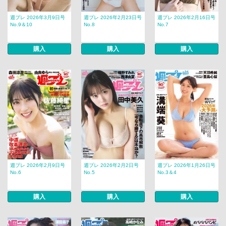
週プレ 2026年3月9日号
週プレ 2026年2月23日号
週プレ 2026年2月16日号
No.9＆10
No.8
No.7
購入
購入
購入
週プレ 2026年2月9日号
週プレ 2026年2月2日号
週プレ 2026年1月26日号
No.6
No.5
No.3＆4
購入
購入
購入