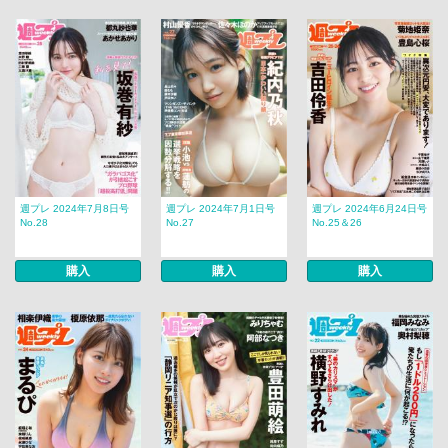
週プレ 2024年7月8日号
週プレ 2024年7月1日号
週プレ 2024年6月24日号
No.28
No.27
No.25＆26
購入
購入
購入