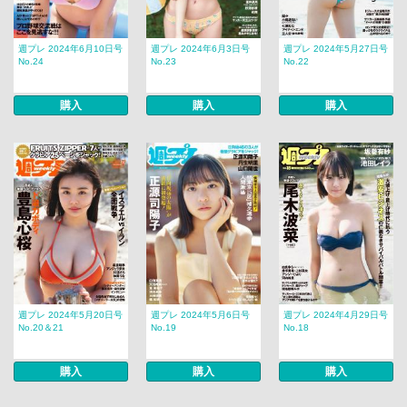
週プレ 2024年6月10日号
週プレ 2024年6月3日号
週プレ 2024年5月27日号
No.24
No.23
No.22
購入
購入
購入
週プレ 2024年5月20日号
週プレ 2024年5月6日号
週プレ 2024年4月29日号
No.20＆21
No.19
No.18
購入
購入
購入