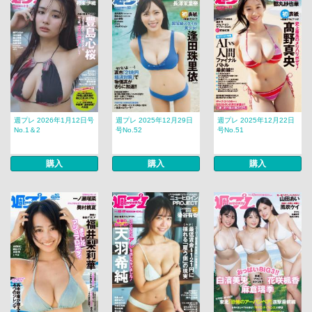
週プレ 2026年1月12日号
週プレ 2025年12月29日
週プレ 2025年12月22日
No.1＆2
号No.52
号No.51
購入
購入
購入