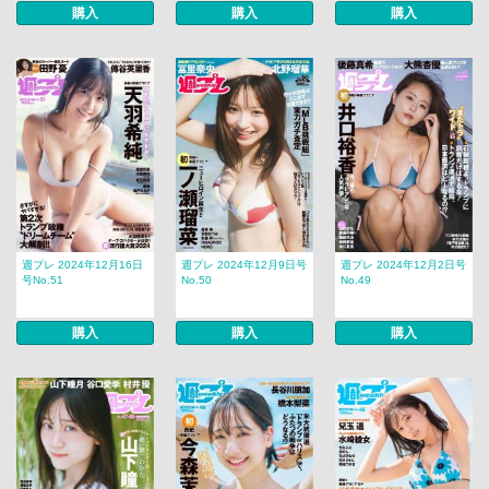
購入
購入
購入
週プレ 2024年12月16日
週プレ 2024年12月9日号
週プレ 2024年12月2日号
号No.51
No.50
No.49
購入
購入
購入