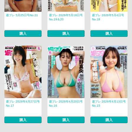
週プレ 5月25日号No.21
週プレ 2026年5月18日号
週プレ 2026年5月4日号
No.19＆20
No.18
購入
購入
購入
週プレ 2026年4月27日号
週プレ 2026年4月20日号
週プレ 2026年4月13日号
No.17
No.16
No.15
購入
購入
購入