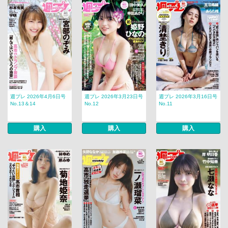
週プレ 2026年4月6日号
週プレ 2026年3月23日号
週プレ 2026年3月16日号
No.13＆14
No.12
No.11
購入
購入
購入