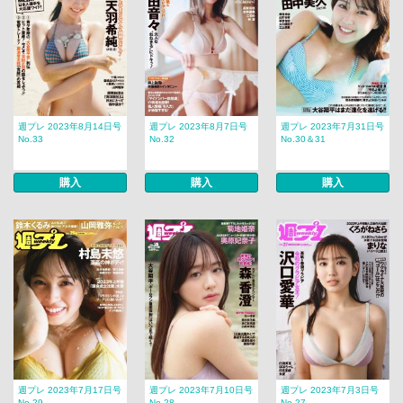
週プレ 2023年8月14日号
週プレ 2023年8月7日号
週プレ 2023年7月31日号
No.33
No.32
No.30＆31
購入
購入
購入
週プレ 2023年7月17日号
週プレ 2023年7月10日号
週プレ 2023年7月3日号
No.29
No.28
No.27