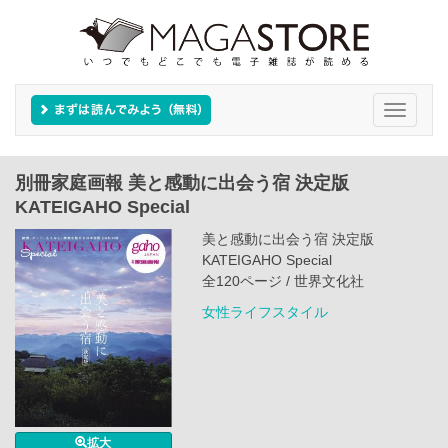
Toggle
navigati
別冊家庭画報 美と感動に出会う宿 決定版
KATEIGAHO Special
美と感動に出会う宿 決定版
KATEIGAHO Special
全120ページ / 世界文化社
女性ライフスタイル
拡大