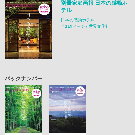
別冊家庭画報 日本の感動ホ
テル
日本の感動ホテル
全119ページ / 世界文化社
バックナンバー