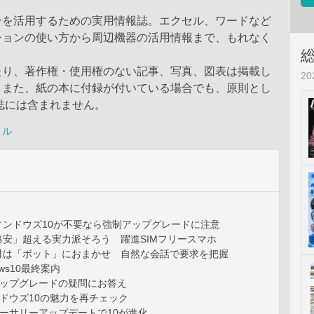
ンを活用するための実用情報誌。エクセル、ワードなど
ションの使い方から周辺機器の活用情報まで、もれなく
。
たり、著作権・使用権のない記事、写真、図表は掲載し
2
。また、紙の本に付録が付いている場合でも、原則とし
誌には含まれません。
イル
ィンドウズ10が不要なら強制アップグレードに注意
格安」超える実力派そろう 躍進SIMフリースマホ
応対は「ボット」におまかせ 自然な会話で要求を把握
ows10最終案内
アップグレードの疑問にお答え
ドウズ10の魅力を再チェック
ーサリーアップデートで10が進化