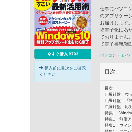
仕事にパソコ
のアプリケー
お届けします
※電子化にあ
ておりません
て電子書籍/雑
今すぐ購入 ¥703
パソコン・モバ
購入前に目次をご確認
目次
ください
目次
IT羅針盤 ウ
IT羅針盤 「
IT羅針盤 
特集1 Wind
特集1 無償
特集1 ウィン
特集1 アニバ