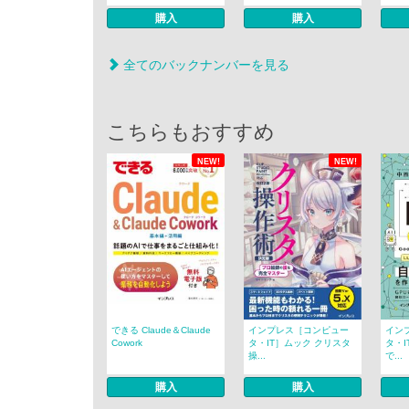
購入
購入
全てのバックナンバーを見る
こちらもおすすめ
NEW!
NEW!
できる Claude＆Claude
インプレス［コンピュー
イン
Cowork
タ・IT］ムック クリスタ
タ・I
操...
で...
購入
購入