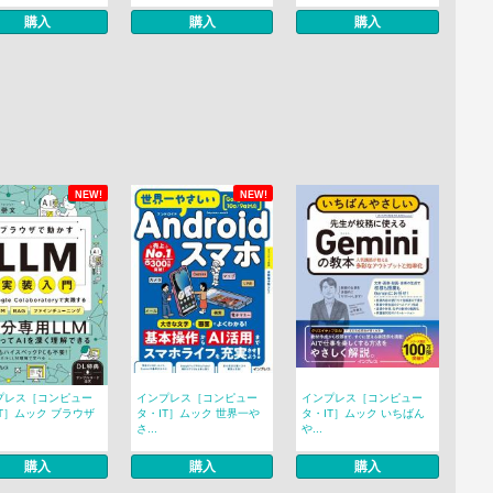
購入
購入
購入
NEW!
NEW!
プレス［コンピュー
インプレス［コンピュー
インプレス［コンピュー
T］ムック ブラウザ
タ・IT］ムック 世界一や
タ・IT］ムック いちばん
さ...
や...
購入
購入
購入