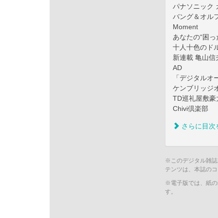
パナソニック カ
バング＆オルフ
Moment
あなたの“困っ
十人十色のドル
新連載 亀山
AD
「デジタルオー
ケンブリッジオ
TD巡礼屋敷豪
Chivi倶楽部
さらに目次
※このデジタル雑誌
テンツは、本誌のコ
※電子版では、紙の
す。