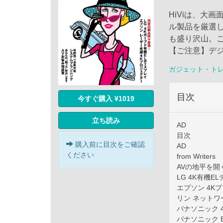
HiViは、大
ル製品を厳選
も盛り沢山。
【ご注意】デ
ガジェット・ト
目次
今すぐ購入 ¥1019
立ち読み
AD
目次
購入前に目次をご確認
AD
ください
from Writers
AVの地平を開
LG 4K有機EL
エプソン 4Kプ
リン ネットワー
パナソニック 4
パナソニック B