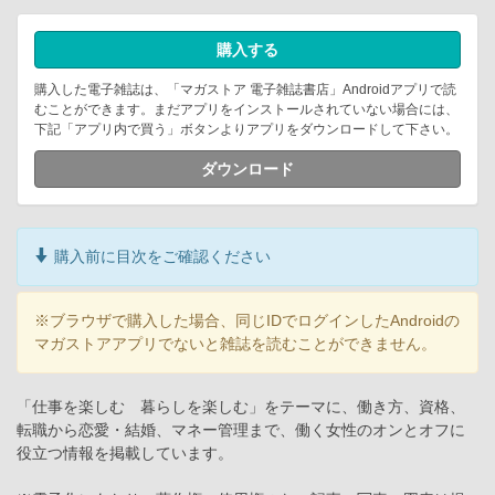
購入する
購入した電子雑誌は、「マガストア 電子雑誌書店」Androidアプリで読
むことができます。まだアプリをインストールされていない場合には、
下記「アプリ内で買う」ボタンよりアプリをダウンロードして下さい。
ダウンロード
購入前に目次をご確認ください
※ブラウザで購入した場合、同じIDでログインしたAndroidの
マガストアアプリでないと雑誌を読むことができません。
「仕事を楽しむ 暮らしを楽しむ」をテーマに、働き方、資格、
転職から恋愛・結婚、マネー管理まで、働く女性のオンとオフに
役立つ情報を掲載しています。