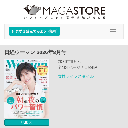
Toggle
navigati
日経ウーマン 2026年8月号
2026年8月号
全106ページ / 日経BP
女性ライフスタイル
拡大