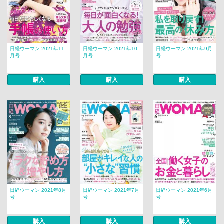
日経ウーマン 2021年11
日経ウーマン 2021年10
日経ウーマン 2021年9月
月号
月号
号
購入
購入
購入
日経ウーマン 2021年8月
日経ウーマン 2021年7月
日経ウーマン 2021年6月
号
号
号
購入
購入
購入