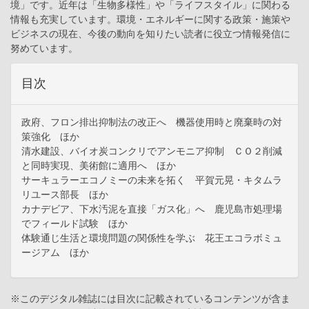
境」です。近年は「生物多様性」や「ライフスタイル」に関わる
情報も充実しています。環境・エネルギーに関する政策・施策や
ビジネスの現在、今後の動向を知りたい読者に役立つ情報発信に
努めています。
目次
政府、フロン排出抑制法の改正へ 機器使用時と廃棄時の対
策強化 ほか
清水建設、バイオ炭コンクリでアンモニア抑制 ＣＯ２削減
と同時実現、美術館に適用へ ほか
サーキュラーエコノミーの未来を拓く 平賀元晃・キタムラ
リユース部長 ほか
カナデビア、下水汚泥を直接「ガス化」へ 鹿児島市処理場
でフィールド試験 ほか
体験通じ生活と環境問題の関係性を学ぶ 花王エコラボミュ
ージアム ほか
※このデジタル雑誌には目次に記載されているコンテンツが含ま