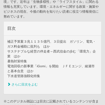
境」です。近年は「生物多様性」や「ライフスタイル」に関わる
情報も充実しています。環境・エネルギーに関する政策・施策や
ビジネスの現在、今後の動向を知りたい読者に役立つ情報発信に
努めています。
目次
補正予算案３兆１１３５億円、３日提出 ガソリン、電気・
ガス料金補助に批判も ほか
サステナブルな経営の伴走者～西武信金の歩む「環境力」企
業 ほか
暑熱対策特集
電池回収の新事業「iGomi」を開始 ＪＦＥエンジ、綾瀬市
と基本合意 ほか
下水道管路強靱化特集
さらに目次をよむ
※このデジタル雑誌には目次に記載されているコンテンツが含ま