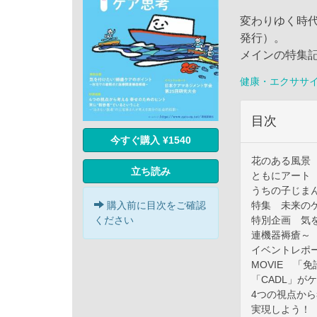
変わりゆく時代
発行）。
メインの特集
健康・エクササ
目次
今すぐ購入 ¥1540
花のある風景
立ち読み
ともにアート
うちの子じま
特集 未来の
購入前に目次をご確認
特別企画 気
ください
連機器褥瘡～
イベントレポー
MOVIE 「免
「CADL」が
4つの視点か
実現しよう！ 