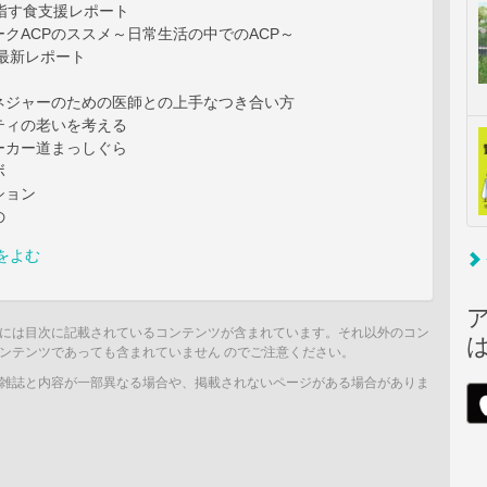
指す食支援レポート
クACPのススメ～日常生活の中でのACP～
最新レポート
ネジャーのための医師との上手なつき合い方
ティの老いを考える
ーカー道まっしぐら
ボ
ション
の
をよむ
には目次に記載されているコンテンツが含まれています。それ以外のコン
ンテンツであっても含まれていません のでご注意ください。
雑誌と内容が一部異なる場合や、掲載されないページがある場合がありま