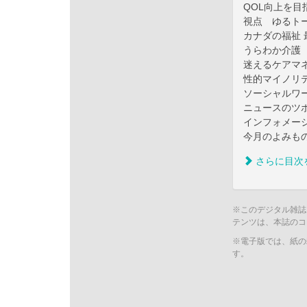
QOL向上を目
視点 ゆるトー
カナダの福祉 
うらわか介護
迷えるケアマ
性的マイノリ
ソーシャルワ
ニュースのツ
インフォメー
今月のよみも
さらに目次
※このデジタル雑誌
テンツは、本誌のコ
※電子版では、紙の
す。