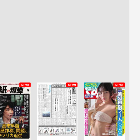
NEW!
NEW!
NEW!