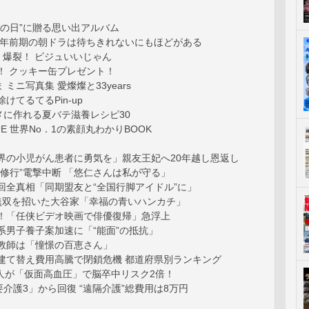
パの日”に贈る思い出アルバム
28年前期の朝ドラは待ちきれないにもほどがある
斗 爆裂！ ビジュいいじゃん
！ クッキー缶プレゼント！
ミニ写真集 愛燦燦と33years
けてるてるPin-up
メに作れる夏バテ滋養レシピ30
BLUE 世界No．1の素顔丸わかりBOOK
世界の小児がん患者に勇気を」親友王妃へ20年越し恩返し
皇修行”電撃中断 「悠仁さんは私が守る」
回全真相「同期盟友と“全国行脚アイドル”に」
月無双を招いた大谷家「幸福の青いハンカチ」
撃！「任侠ビデオ映画で俳優復帰」急浮上
系男子養子案加速に「“能面”の抵抗」
面教師は「憧憬の百恵さん」
 建て替え費用高騰で閉鎖危機 都道府県別ランキング
1人が「仮面高血圧」で脳卒中リスク2倍！
介護3」から回復 “遠隔介護”総費用は8万円