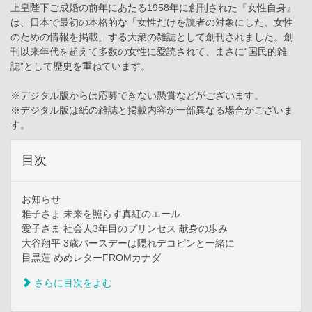
上皇陛下ご成婚の前年にあたる1958年に創刊された『女性自身』
は、日本で最初の本格的な「女性だけを読者の対象にした、女性
のための情報を掲載」する大衆の雑誌として創刊されました。創
刊以来年代を超えて多数の女性に愛読されて、まさに“国民的雑
誌”として歴史を重ねています。
※デジタル版からは応募できない懸賞などがございます。
※デジタル版は紙の雑誌と掲載内容が一部異なる場合がございま
す。
目次
お知らせ
雅子さま 未来を照らす真紅のエール
愛子さま 社会人3年目のプリンセス 献身の歩み
大谷翔平 3歳バースデーは隠れデコピンと一緒に
目黒蓮 めめレターFROMカナダ
さらに目次をよむ