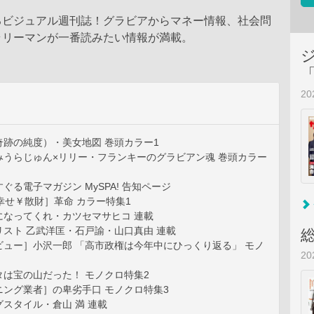
るビジュアル週刊誌！グラビアからマネー情報、社会問
ラリーマンが一番読みたい情報が満載。
2
奇跡の純度）・美女地図 巻頭カラー1
みうらじゅん×リリー・フランキーのグラビアン魂 巻頭カラー
ぐる電子マガジン MySPA! 告知ページ
幸せ￥散財］革命 カラー特集1
になってくれ・カツセマサヒコ 連載
スト 乙武洋匡・石戸諭・山口真由 連載
ビュー］小沢一郎 「高市政権は今年中にひっくり返る」 モノ
2
タは宝の山だった！ モノクロ特集2
ニング業者］の卑劣手口 モノクロ特集3
スタイル・倉山 満 連載