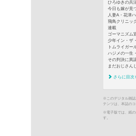
ひろゆきの兵
今日も嫁が見
人妻A・花津ハ
飛鳥クリニッ
連載
ゴーマニズム
少年イン・ザ・フッ
トムライガール
ハジメの一生・
その判決に異議
まだおじさん
さらに目次
※このデジタル雑誌
テンツは、本誌のコ
※電子版では、紙の
す。