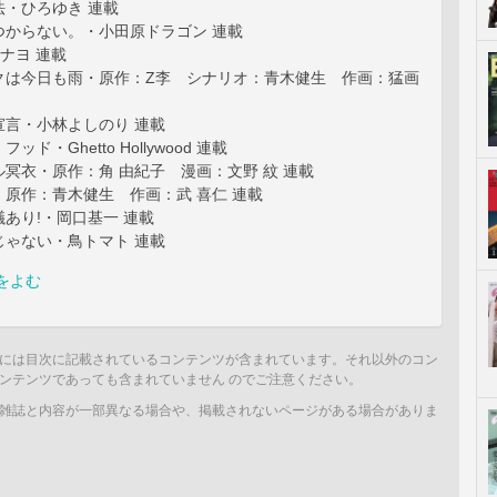
法・ひろゆき 連載
つからない。・小田原ドラゴン 連載
ナヨ 連載
クは今日も雨・原作：Z李 シナリオ：青木健生 作画：猛画
宣言・小林よしのり 連載
ド・Ghetto Hollywood 連載
冥衣・原作：角 由紀子 漫画：文野 紋 連載
原作：青木健生 作画：武 喜仁 連載
あり!・岡口基一 連載
じゃない・鳥トマト 連載
をよむ
には目次に記載されているコンテンツが含まれています。それ以外のコン
ンテンツであっても含まれていません のでご注意ください。
雑誌と内容が一部異なる場合や、掲載されないページがある場合がありま