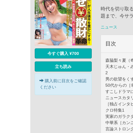
時代を切り取
題まで、今サ
ニュース
目次
今すぐ購入 ¥700
森脇梨々夏（
立ち読み
天木じゅん・
2
男の欲望をくす
購入前に目次をご確認
50代からの［
ください
すこしドラマ
ニュースカタリ
［独占インタ
クロ特集1
実家のガラク
中華系［カン
言論ストロング