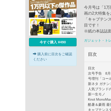
今月号は「1
画の2大特集
「キャプテン
目です！
※紙の本誌誌
ガジェット・ト
今すぐ購入 ¥490
目次
購入前に目次をご確認
ください
目次
次号予告 8
号増刊「コー
新ネタ ガチン
人気ブランド
新一生モノ
Knot Mon
酷暑＆豪雨 最
キャプテンス