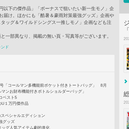
万円以下の傑作品」「ボーナスで狙いたい新一生モノ」企
をお届け。ほかにも「酷暑＆豪雨対策最強グッズ」企画や
スタッグ＆ワイルドシングス一推しモノ」企画なども注
面と一部異なり、掲載の無い頁・写真等がございます。
2
レンド
月号「コールマン多機能前ポケット付きトートバッグ」 8月
ルマンお財布機能付きボトルショルダーバッグ」
コベスト5
2
のU１万円傑作品
oMaxスペシャルエディション
強グッズ
タッグ人気アイテム劇的進化