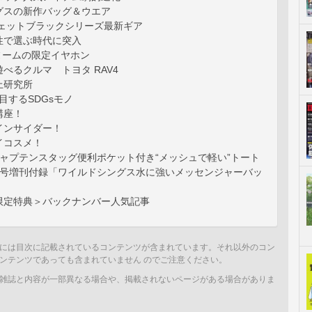
グスの新作バッグ＆ウエア
ジェットブラックシリーズ最新ギア
性で選ぶ時代に突入
ヌームの限定イヤホン
べるクルマ トヨタ RAV4
上研究所
注目するSDGsモノ
講座！
インサイダー！
イコスメ！
キャプテンスタッグ便利ポケット付き“メッシュで軽い”トート
月号増刊付録「ワイルドシングス水に強いメッセンジャーバッ
限定特典＞バックナンバー人気記事
には目次に記載されているコンテンツが含まれています。それ以外のコン
ンテンツであっても含まれていません のでご注意ください。
雑誌と内容が一部異なる場合や、掲載されないページがある場合がありま