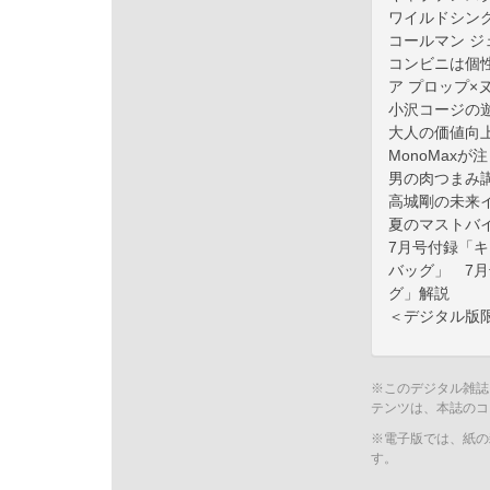
ワイルドシン
コールマン 
コンビニは個
ア プロップ×
小沢コージの遊
大人の価値向
MonoMaxが
男の肉つまみ
高城剛の未来
夏のマストバ
7月号付録「
バッグ」 7
グ」解説
＜デジタル版
※このデジタル雑誌
テンツは、本誌のコ
※電子版では、紙の
す。