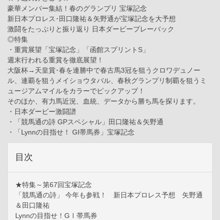
豪華メンバー集結！春のグランプリ 宝塚記念
新日本プロレス･田口隆祐＆矢野通が宝塚記念を大予想
激闘をたっぷりと振り返り 日本ダービープレーバック
◎特集
・重賞展望「宝塚記念」「函館スプリントS」
週末行われる重賞を徹底展望！
大阪杯→天皇賞･春を連勝中で春古馬3冠を狙うクロワデュノー
ル、連覇を狙うメイショウタバル、春秋グランプリ制覇を狙うミ
ュージアムマイルをカラーでピックアップ！
そのほか、有力馬近況、血統、データから勝ち馬を探ります。
・日本ダービー激闘譜
・「競馬通の詩 GPスペシャル」田口隆祐＆矢野通
・「Lynnの目指せ！ GI帯馬券」宝塚記念
目次
★特集～第67回宝塚記念
「競馬通の詩」 今年も参戦！ 新日本プロレス予想 矢野通
＆田口隆祐
Lynnの目指せ！GⅠ帯馬券