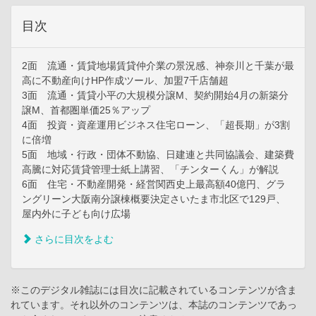
目次
2面 流通・賃貸地場賃貸仲介業の景況感、神奈川と千葉が最
高に不動産向けHP作成ツール、加盟7千店舗超
3面 流通・賃貸小平の大規模分譲M、契約開始4月の新築分
譲M、首都圏単価25％アップ
4面 投資・資産運用ビジネス住宅ローン、「超長期」が3割
に倍増
5面 地域・行政・団体不動協、日建連と共同協議会、建築費
高騰に対応賃貸管理士紙上講習、「チンターくん」が解説
6面 住宅・不動産開発・経営関西史上最高額40億円、グラ
ングリーン大阪南分譲棟概要決定さいたま市北区で129戸、
屋内外に子ども向け広場
さらに目次をよむ
※このデジタル雑誌には目次に記載されているコンテンツが含ま
れています。それ以外のコンテンツは、本誌のコンテンツであっ